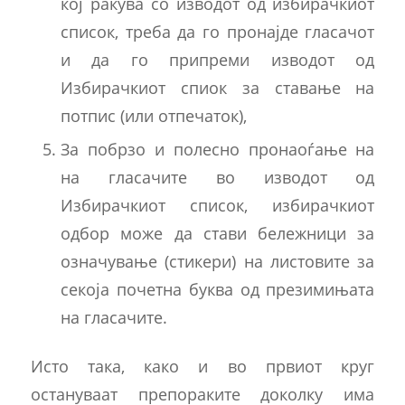
кој ракува со изводот од избирачкиот
список, треба да го пронајде гласачот
и да го припреми изводот од
Избирачкиот спиок за ставање на
потпис (или отпечаток),
За побрзо и полесно пронаоѓање на
на гласачите во изводот од
Избирачкиот список, избирачкиот
одбор може да стави бележници за
означување (стикери) на листовите за
секоја почетна буква од презимињата
на гласачите.
Исто така, како и во првиот круг
остануваат препораките доколку има