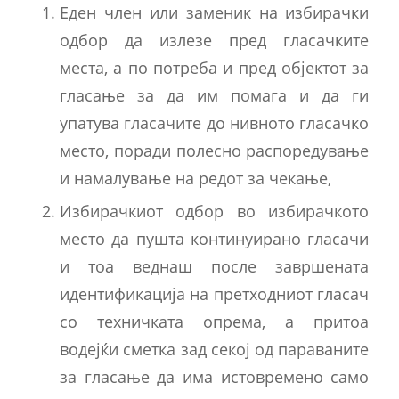
Еден член или заменик на избирачки
одбор да излезе пред гласачките
места, а по потреба и пред објектот за
гласање за да им помага и да ги
упатува гласачите до нивното гласачко
место, поради полесно распоредување
и намалување на редот за чекање,
Избирачкиот одбор во избирачкото
место да пушта континуирано гласачи
и тоа веднаш после завршената
идентификација на претходниот гласач
со техничката опрема, а притоа
водејќи сметка зад секој од параваните
за гласање да има истовремено само