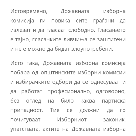
Истовремено, Државната изборна
комисија ги повика сите граѓани да
излезат и да гласаат слободно. Гласањето
е тајно, гласачките ливчиња се заштитени
и не е можно да бидат злоупотребени.
Исто така, Државната изборна комисија
побара од општинските изборни комисии
и избирачките одбори да се однесуваат и
да работат професионално, одговорно,
без оглед на било каква партиска
припадност. Тие се должни да го
почитуваат Изборниот законик,
упатствата, актите на Државната изборна