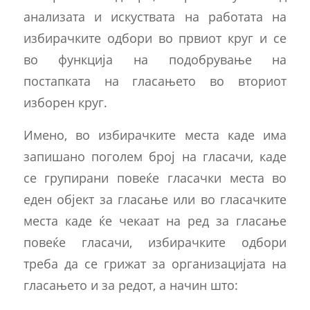
анализата и искуствата на работата на
избирачките одбори во првиот круг и се
во функција на подобрување на
постапката на гласањето во вториот
изборен круг.
Имено, во избирачките места каде има
запишано поголем број на гласачи, каде
се групирани повеќе гласачки места во
еден објект за гласање или во гласачките
места каде ќе чекаат на ред за гласање
повеќе гласачи, избирачките одбори
треба да се грижат за организацијата на
гласањето и за редот, а начин што: