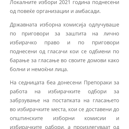
Локалните избори 2021 година поднесени
од повеќе организации и амбасади.
Државната изборна комисија одлучуваше
по приговори за заштита на лично
избирачко право и по приговори
поднесени од гласачи кои се одбиени по
барање за гласање во своите домови како
болни и немоќни лица.
На седницата беа донесени Препораки за
работа на избирачките одбори за
забрзување на постапката на гласањето
во избирачките места, кои се доставени до
општинските изборни комисии и
избирачките одбори, а произлегуваат од