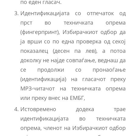
по еден гласач.
Идентификацијата со отпечаток од
прст во техничката опрема
(фингерпринт), Избирачкиот одбор да
ја врши со по една проверка од секој
показалец (десен па лев), а потоа
доколку не најде совпаѓање, веднаш да
се продолжи со пронаоѓање
(идентификација) на гласачот преку
МРЗ-читачот на техничката опрема
или преку внес на ЕМБГ,
Истовремено додека трае
идентификацијата во техничката
опрема, членот на Избирачкиот одбор