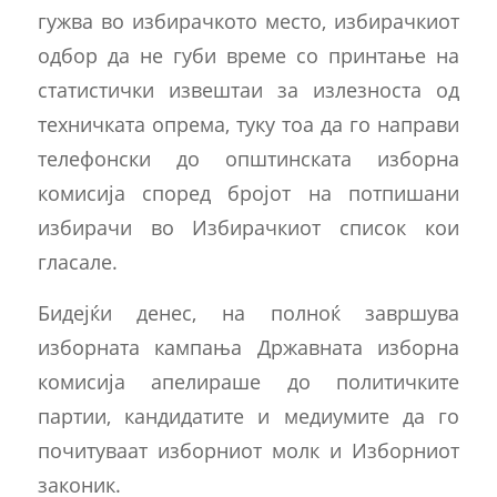
гужва во избирачкото место, избирачкиот
одбор да не губи време со принтање на
статистички извештаи за излезноста од
техничката опрема, туку тоа да го направи
телефонски до општинската изборна
комисија според бројот на потпишани
избирачи во Избирачкиот список кои
гласале.
Бидејќи денес, на полноќ завршува
изборната кампања Државната изборна
комисија апелираше до политичките
партии, кандидатите и медиумите да го
почитуваат изборниот молк и Изборниот
законик.