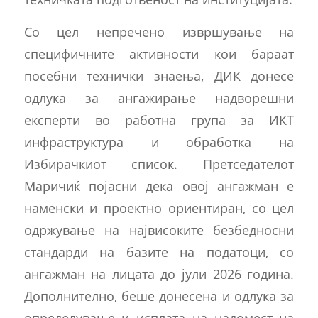
Со цел непречено извршување на
специфичните активности кои бараат
посебни технички знаења, ДИК донесе
одлука за ангажирање надворешни
експерти во работна група за ИКТ
инфраструктура и обработка на
Избирачкиот список. Претседателот
Маричиќ појасни дека овој ангажман е
наменски и проектно ориентиран, со цел
одржување на највисоките безбедносни
стандарди на базите на податоци, со
ангажман на лицата до јули 2026 година.
Дополнително, беше донесена и одлука за
определување и исплата на надомест на