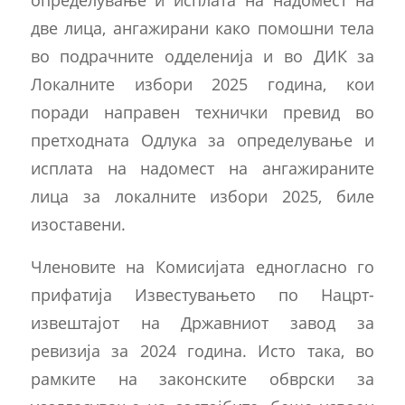
две лица, ангажирани како помошни тела
во подрачните одделенија и во ДИК за
Локалните избори 2025 година, кои
поради направен технички превид во
претходната Одлука за определување и
исплата на надомест на ангажираните
лица за локалните избори 2025, биле
изоставени.
Членовите на Комисијата едногласно го
прифатија Известувањето по Нацрт-
извештајот на Државниот завод за
ревизија за 2024 година. Исто така, во
рамките на законските обврски за