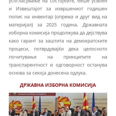
усогласување на состојбите, беше усвоен
и Извештајот за извршениот годишен
попис на инвентар (опрема и друг вид на
материјал) за 2025 година. Државната
изборна комисија продолжува да дејствува
како гарант за заштита на демократските
процеси, потврдувајќи дека целосното
почитување на принципите на
транспарентност и одговорност останува
основа за секоја донесена одлука.
ДРЖАВНА ИЗБОРНА КОМИСИЈА