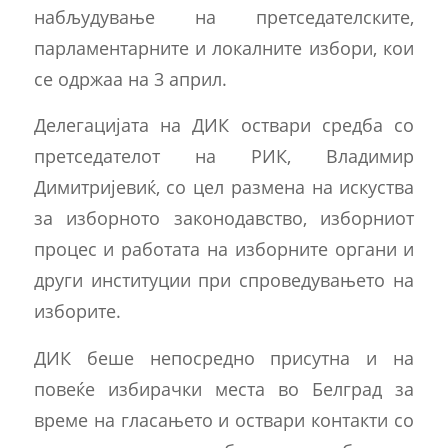
набљудување на претседателските,
парламентарните и локалните избори, кои
се одржаа на 3 април.
Делегацијата на ДИК оствари средба со
претседателот на РИК, Владимир
Димитријевиќ, со цел размена на искуства
за изборното законодавство, изборниот
процес и работата на изборните органи и
други институции при спроведувањето на
изборите.
ДИК беше непосредно присутна и на
повеќе избирачки места во Белград за
време на гласањето и оствари контакти со