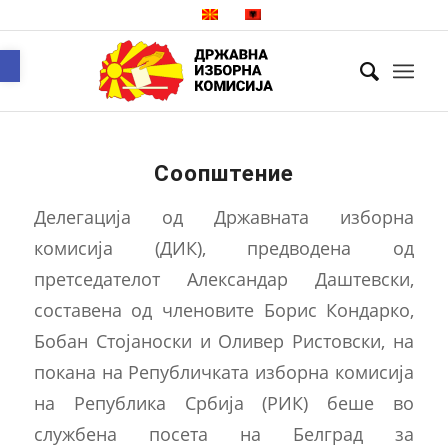
Open toolbar
Соопштение
Делегација од Државната изборна
комисија (ДИК), предводена од
претседателот Александар Даштевски,
составена од членовите Борис Кондарко,
Бобан Стојаноски и Оливер Ристовски, на
покана на Републичката изборна комисија
на Република Србија (РИК) беше во
службена посета на Белград за