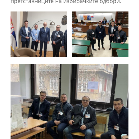
претставниците на избирачките одбори.