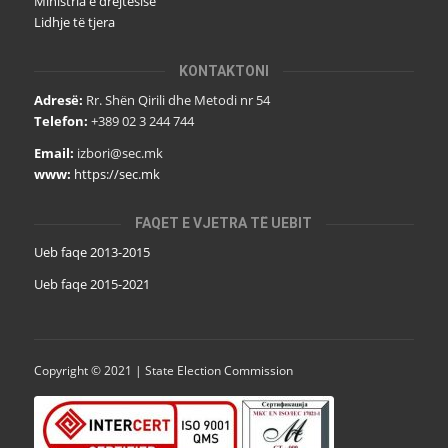
Ministria e drejtësisë
Lidhje të tjera
KONTAKTONI
Adresë:
Rr. Shën Qirili dhe Metodi nr 54
Telefon:
+389 02 3 244 744
Email:
izbori@sec.mk
www:
https://sec.mk
FAQET E VJETRA TË UEBIT
Ueb faqe 2013-2015
Ueb faqe 2015-2021
Copyright © 2021 | State Election Commission