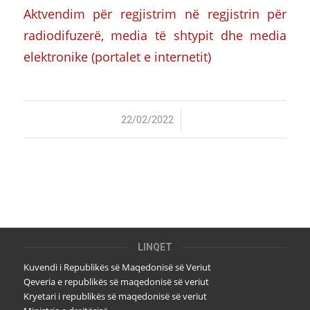
Aktvendim për regjistrim në regjistrin për
radiodifuzerë, media të shtypit dhe media
elektronike (portalet e internetit)
/
22/02/2022
LINQET
Kuvendi i Republikës së Maqedonisë së Veriut
Qeveria e republikës së maqedonisë së veriut
Kryetari i republikës së maqedonisë së veriut