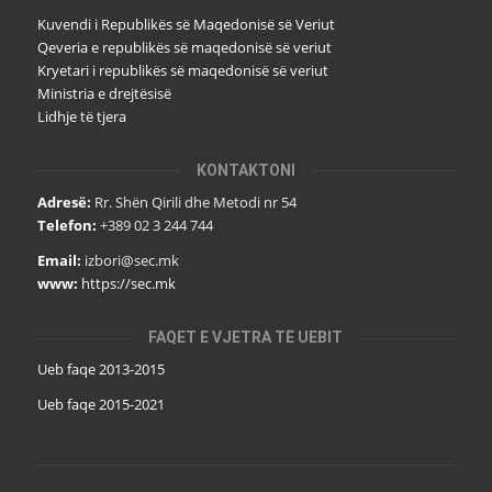
Kuvendi i Republikës së Maqedonisë së Veriut
Qeveria e republikës së maqedonisë së veriut
Kryetari i republikës së maqedonisë së veriut
Ministria e drejtësisë
Lidhje të tjera
KONTAKTONI
Adresë:
Rr. Shën Qirili dhe Metodi nr 54
Telefon:
+389 02 3 244 744
Email:
izbori@sec.mk
www:
https://sec.mk
FAQET E VJETRA TË UEBIT
Ueb faqe 2013-2015
Ueb faqe 2015-2021