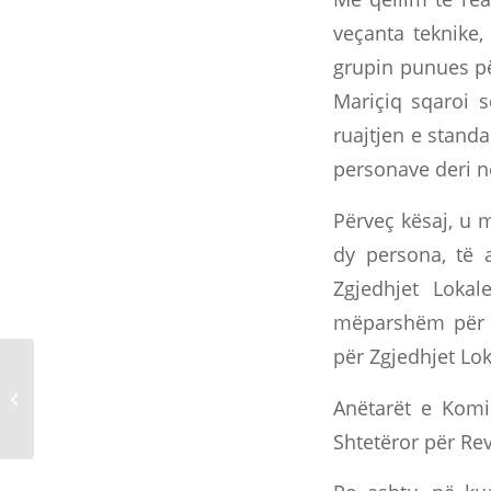
veçanta teknike
grupin punues pë
Mariçiq sqaroi 
ruajtjen e stand
personave deri në 
Përveç kësaj, u
dy persona, të 
Zgjedhjet Lokal
mëparshëm për 
për Zgjedhjet Lok
KSHZ–IFES:
Bashkëpunim i
Anëtarët e Komis
fokusuar në prioritetet
kryesore strategjike
Shtetëror për Rev
të...