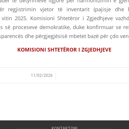
adër të detyrimeve ligjore për harmonizimin e gjen
r regjistrimin vjetor të inventarit (pajisje dhe l
 vitin 2025. Komisioni Shtetëror i Zgjedhjeve vazh
es së proceseve demokratike, duke konfirmuar se res
sparencës dhe përgjegjësisë mbetet bazë për çdo ven
KOMISIONI SHTETËROR I ZGJEDHJEVE
/
11/02/2026
KONTAKTONI