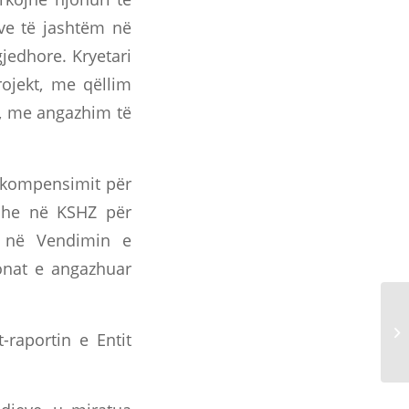
ve të jashtëm në
jedhore. Kryetari
ojekt, me qëllim
e, me angazhim të
 kompensimit për
 dhe në KSHZ për
ik në Vendimin e
nat e angazhuar
-raportin e Entit