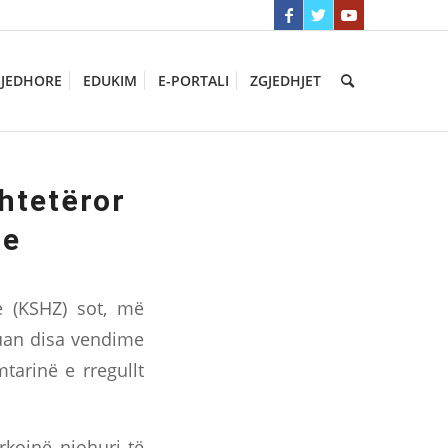
GJEDHORE
EDUKIM
E-PORTALI
ZGJEDHJET
htetëror
re
e (KSHZ) sot, më
tuan disa vendime
tarinë e rregullt
ërkojnë njohuri të