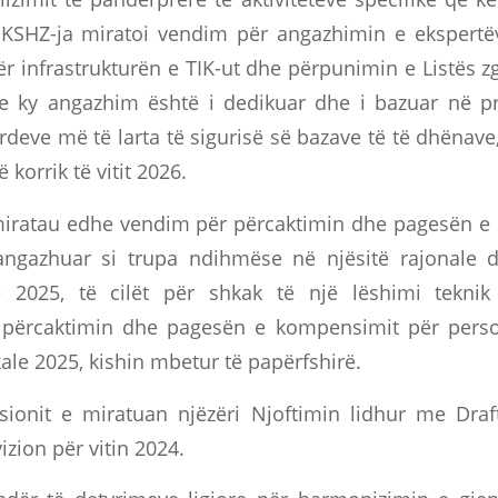
, KSHZ-ja miratoi vendim për angazhimin e ekspertë
r infrastrukturën e TIK-ut dhe përpunimin e Listës zg
se ky angazhim është i dedikuar dhe i bazuar në pr
ardeve më të larta të sigurisë së bazave të të dhënav
korrik të vitit 2026.
 miratau edhe vendim për përcaktimin dhe pagesën e
angazhuar si trupa ndihmëse në njësitë rajonale
e 2025, të cilët për shkak të një lëshimi tekn
përcaktimin dhe pagesën e kompensimit për perso
ale 2025, kishin mbetur të papërfshirë.
ionit e miratuan njëzëri Njoftimin lidhur me Draft
izion për vitin 2024.