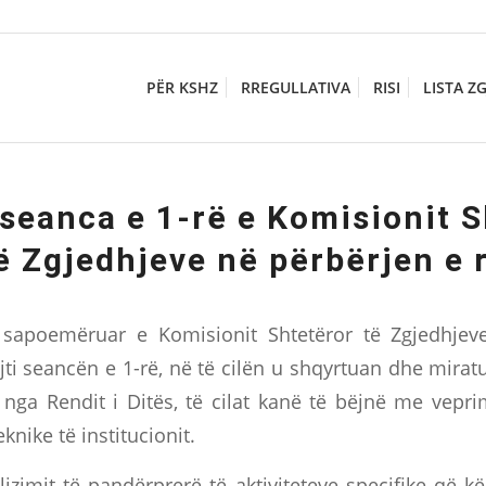
PËR KSHZ
RREGULLATIVA
RISI
LISTA Z
seanca e 1-rë e Komisionit S
ë Zgjedhjeve në përbërjen e 
 sapoemëruar e Komisionit Shtetëror të Zgjedhjev
ti seancën e 1-rë, në të cilën u shqyrtuan dhe mira
nga Rendit i Ditës, të cilat kanë të bëjnë me veprim
knike të institucionit.
izimit të pandërprerë të aktiviteteve specifike që k