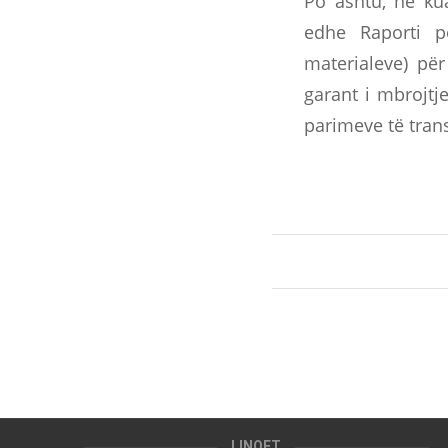
Po ashtu, në ku
edhe Raporti pë
materialeve) për
garant i mbrojtj
parimeve të tran
LINQET