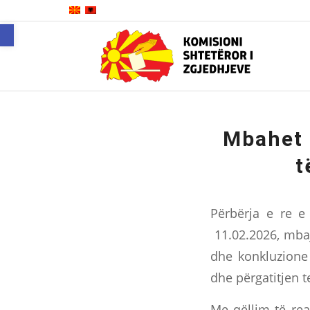
Open toolbar
Mbahet 
t
Përbërja e re e
11.02.2026, mbaj
dhe konkluzione 
dhe përgatitjen te
Me qëllim të real