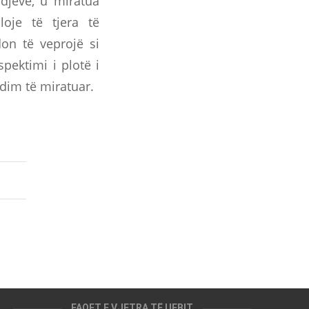
djeve, u miratua
loje të tjera të
don të veprojë si
pektimi i plotë i
dim të miratuar.
FAQET E VJETRA TË UEBIT