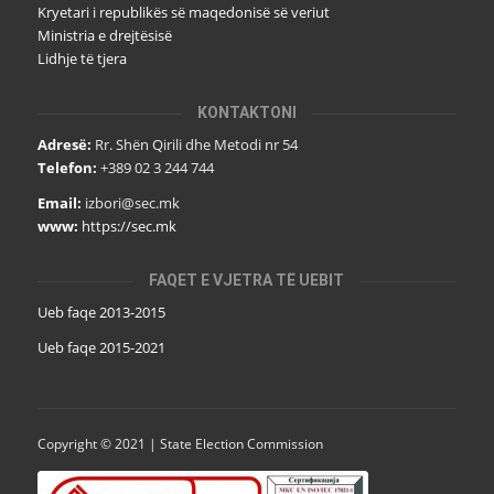
Kryetari i republikës së maqedonisë së veriut
Ministria e drejtësisë
Lidhje të tjera
KONTAKTONI
Adresë:
Rr. Shën Qirili dhe Metodi nr 54
Telefon:
+389 02 3 244 744
Email:
izbori@sec.mk
www:
https://sec.mk
FAQET E VJETRA TË UEBIT
Ueb faqe 2013-2015
Ueb faqe 2015-2021
Copyright © 2021 | State Election Commission