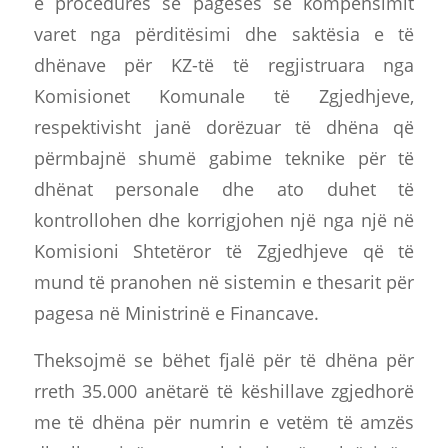
e procedurës së pagesës së kompensimit
varet nga përditësimi dhe saktësia e të
dhënave për KZ-të të regjistruara nga
Komisionet Komunale të Zgjedhjeve,
respektivisht janë dorëzuar të dhëna që
përmbajnë shumë gabime teknike për të
dhënat personale dhe ato duhet të
kontrollohen dhe korrigjohen një nga një në
Komisioni Shtetëror të Zgjedhjeve që të
mund të pranohen në sistemin e thesarit për
pagesa në Ministrinë e Financave.
Theksojmë se bëhet fjalë për të dhëna për
rreth 35.000 anëtarë të këshillave zgjedhorë
me të dhëna për numrin e vetëm të amzës