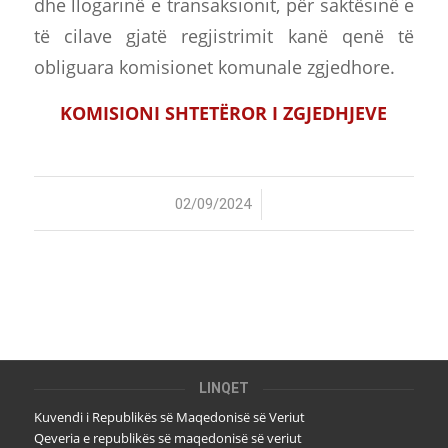
dhe llogarinë e transaksionit, për saktësinë e
të cilave gjatë regjistrimit kanë qenë të
obliguara komisionet komunale zgjedhore.
KOMISIONI SHTETËROR I ZGJEDHJEVE
/
02/09/2024
LINQET
Kuvendi i Republikës së Maqedonisë së Veriut
Qeveria e republikës së maqedonisë së veriut