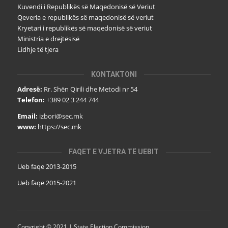
Kuvendi i Republikës së Maqedonisë së Veriut
Qeveria e republikës së maqedonisë së veriut
Kryetari i republikës së maqedonisë së veriut
Ministria e drejtësisë
Lidhje të tjera
KONTAKTONI
Adresë:
Rr. Shën Qirili dhe Metodi nr 54
Telefon:
+389 02 3 244 744
Email:
izbori@sec.mk
www:
https://sec.mk
FAQET E VJETRA TË UEBIT
Ueb faqe 2013-2015
Ueb faqe 2015-2021
Copyright © 2021 | State Election Commission