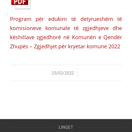
Program për edukim të detyrueshëm të
komisioneve komunale të zgjedhjeve dhe
këshillave zgjedhorë në Komunën e Qendër
Zhupës – Zgjedhjet për kryetar komune 2022
/
25/03/2022
LINQET