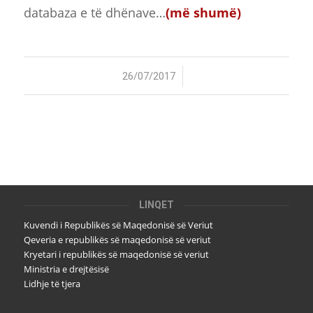
databaza e të dhënave…
(më shumë)
/
26/07/2017
LINQET
Kuvendi i Republikës së Maqedonisë së Veriut
Qeveria e republikës së maqedonisë së veriut
Kryetari i republikës së maqedonisë së veriut
Ministria e drejtësisë
Lidhje të tjera