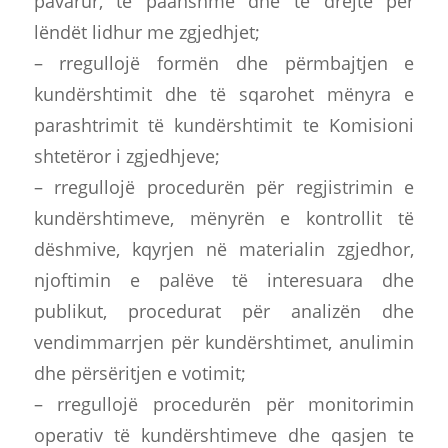
pavarur, të paanshme dhe të drejtë për
lëndët lidhur me zgjedhjet;
– rregullojë formën dhe përmbajtjen e
kundërshtimit dhe të sqarohet mënyra e
parashtrimit të kundërshtimit te Komisioni
shtetëror i zgjedhjeve;
– rregullojë procedurën për regjistrimin e
kundërshtimeve, mënyrën e kontrollit të
dëshmive, kqyrjen në materialin zgjedhor,
njoftimin e palëve të interesuara dhe
publikut, procedurat për analizën dhe
vendimmarrjen për kundërshtimet, anulimin
dhe përsëritjen e votimit;
– rregullojë procedurën për monitorimin
operativ të kundërshtimeve dhe qasjen te