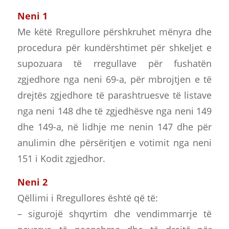
Neni 1
Me këtë Rregullore përshkruhet mënyra dhe
procedura për kundërshtimet për shkeljet e
supozuara të rregullave për fushatën
zgjedhore nga neni 69-а, për mbrojtjen e të
drejtës zgjedhore të parashtruesve të listave
nga neni 148 dhe të zgjedhësve nga neni 149
dhe 149-а, në lidhje me nenin 147 dhe për
anulimin dhe përsëritjen e votimit nga neni
151 i Kodit zgjedhor.
Neni 2
Qëllimi i Rregullores është që të:
– sigurojë shqyrtim dhe vendimmarrje të