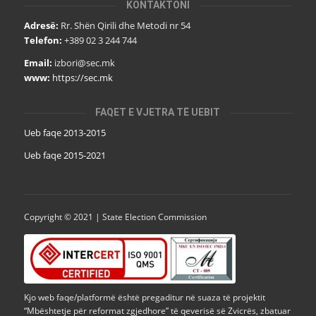
KONTAKTONI
Adresë:
Rr. Shën Qirili dhe Metodi nr 54
Telefon:
+389 02 3 244 744
Email:
izbori@sec.mk
www:
https://sec.mk
FAQET E VJETRA TË UEBIT
Ueb faqe 2013-2015
Ueb faqe 2015-2021
Copyright © 2021 | State Election Commission
Kjo web faqe/platformë është pregaditur në suaza të projektit
“Mbështetje për reformat zgjedhore” të qeverisë së Zvicrës, zbatuar