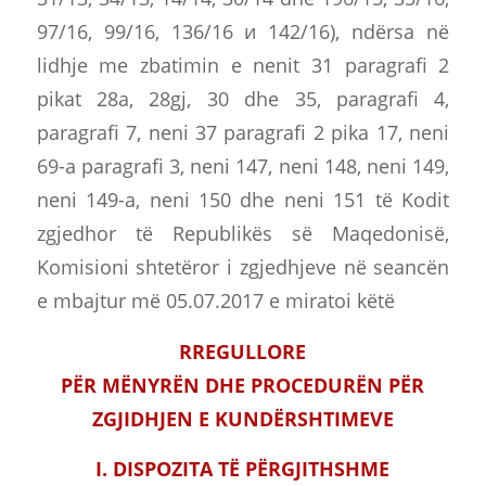
97/16, 99/16, 136/16 и 142/16), ndërsa në
lidhje me zbatimin e nenit 31 paragrafi 2
pikat 28a, 28gj, 30 dhe 35, paragrafi 4,
paragrafi 7, neni 37 paragrafi 2 pika 17, neni
69-а paragrafi 3, neni 147, neni 148, neni 149,
neni 149-а, neni 150 dhe neni 151 të Kodit
zgjedhor të Republikës së Maqedonisë,
Komisioni shtetëror i zgjedhjeve në seancën
e mbajtur më 05.07.2017 e miratoi këtë
RREGULLORE
PËR MËNYRËN DHE PROCEDURËN PËR
ZGJIDHJEN E KUNDËRSHTIMEVE
I. DISPOZITA TË PËRGJITHSHME