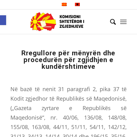
Open toolbar
Rregullore për mënyrën dhe
procedurën për zgjidhjen e
kundërshtimeve
Në bazë të nenit 31 paragrafi 2, pika 37 të
Kodit zgjedhor të Republikës së Maqedonisë,
(„Gazeta zyrtare e Republikës së
Maqedonisë“, nr. 40/06, 136/08, 148/08,
155/08, 163/08, 44/11, 51/11, 54/11, 142/12,
31/13, 34/13, 14/14, 30/14 dhe 196/15, 35/16,