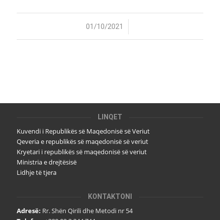
/
01/10/2021
LINQET
Kuvendi i Republikës së Maqedonisë së Veriut
Qeveria e republikës së maqedonisë së veriut
Kryetari i republikës së maqedonisë së veriut
Ministria e drejtësisë
Lidhje të tjera
KONTAKTONI
Adresë:
Rr. Shën Qirili dhe Metodi nr 54