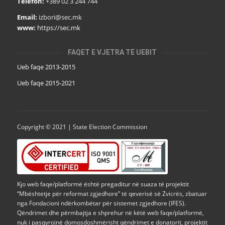
Telefon:
+389 02 3 244 744
Email:
izbori@sec.mk
www:
https://sec.mk
FAQET E VJETRA TË UEBIT
Ueb faqe 2013-2015
Ueb faqe 2015-2021
Copyright © 2021 | State Election Commission
Kjo web faqe/platformë është pregaditur në suaza të projektit
“Mbështetje për reformat zgjedhore” të qeverisë së Zvicrës, zbatuar
nga Fondacioni ndërkombëtar për sistemet zgjedhore (IFES).
Qëndrimet dhe përmbajtja e shprehur në këtë web faqe/platformë,
nuk i pasqyrojnë domosdoshmërisht qëndrimet e donatorit, projektit