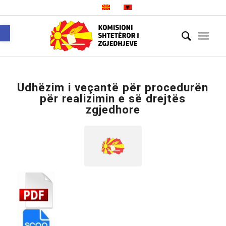
Open toolbar
Udhëzim i veçantë për procedurën
për realizimin e së drejtës
zgjedhore