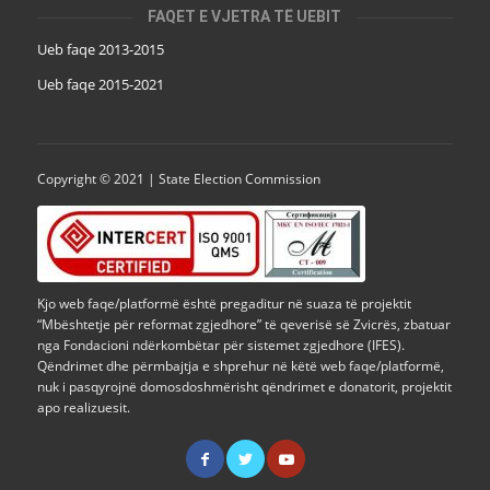
FAQET E VJETRA TË UEBIT
Ueb faqe 2013-2015
Ueb faqe 2015-2021
Copyright © 2021 | State Election Commission
Kjo web faqe/platformë është pregaditur në suaza të projektit
“Mbështetje për reformat zgjedhore” të qeverisë së Zvicrës, zbatuar
nga Fondacioni ndërkombëtar për sistemet zgjedhore (IFES).
Qëndrimet dhe përmbajtja e shprehur në këtë web faqe/platformë,
nuk i pasqyrojnë domosdoshmërisht qëndrimet e donatorit, projektit
apo realizuesit.