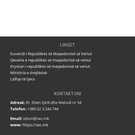
LINQET
Kuvendi i Republikës së Maqedonisë së Veriut
Qeveria e republikës së maqedonisë së veriut
Kryetari i republikës së maqedonisë së veriut
Ministria e drejtësisë
Lidhje të tjera
KONTAKTONI
Adresë:
Rr. Shën Qirili dhe Metodi nr 54
Telefon:
+389 02 3 244 744
Email:
izbori@sec.mk
www:
https://sec.mk