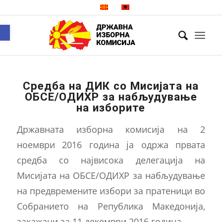
Open toolbar
Средба на ДИК со Мисијата на
ОБСЕ/ОДИХР за набљудување
на изборите
Државната изборна комисија на 2
ноември 2016 година ја одржа првата
средба со највисока делегација на
Мисијата на ОБСЕ/ОДИХР за набљудување
на предвремените избори за пратеници во
Собранието на Република Македонија,
закажани за 11 декември 2016 година.