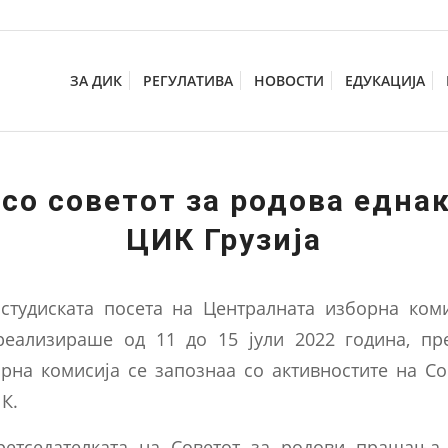
ЗА ДИК
РЕГУЛАТИВА
НОВОСТИ
ЕДУКАЦИЈА
со советот за родова една
ЦИК Грузија
студиската посета на Централната изборна коми
 реализираше од 11 до 15 јули 2022 година, пр
рна комисија се запознаа со активностите на Со
К.
ретседателката на Советот за родови прашања