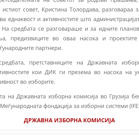
 истиот совет, Кристина Толордава, разговараа 
ва еднаквост и активностите што администрација
. На средбата се разговараше и за идните планов
а, предизвиците во оваа насока и проектите
еѓународните партнери.
редбата, претставниците на Државната избор
тивностите кои ДИК ги презема во насока на 
ивност во изборите.
ета на Државната изборна комисија во Грузија б
Меѓународната фондација за изборни системи (IFES
ДРЖАВНА ИЗБОРНА КОМИСИЈА