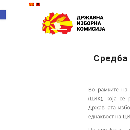
Open toolbar
Средба 
Во рамките на 
(ЦИК), која се
Државната избо
еднаквост на ЦИ
На средбата, п