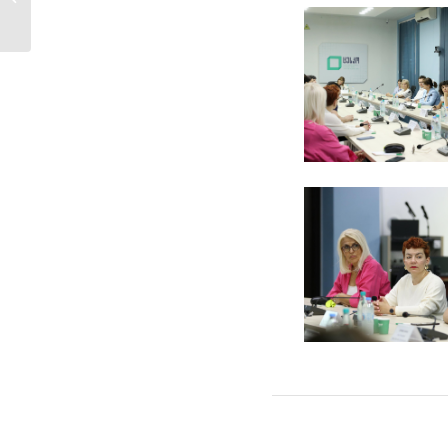
ждрепка за
утврдување...