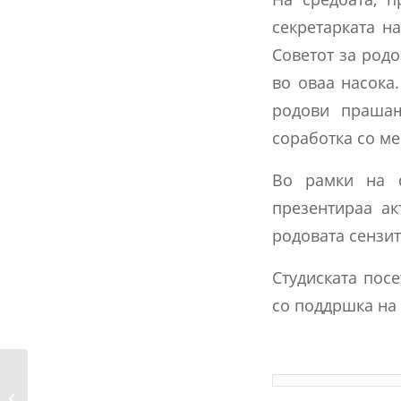
секретарката на
Советот за родо
во оваа насока
родови прашањ
соработка со м
Во рамки на с
презентираа ак
родовата сензит
Студиската пос
со поддршка на 
Соопштение за
одржување на