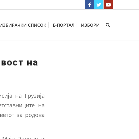
ИЗБИРАЧКИ СПИСОК
Е-ПОРТАЛ
ИЗБОРИ
квост на
сија на Грузија
етставниците на
ветот за родова
, Маја Зариџе и