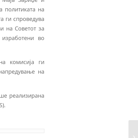
за политиката на
та ги спроведува
и на Советот за
 изработени во
на комисија ги
унапредување на
еше реализирана
).