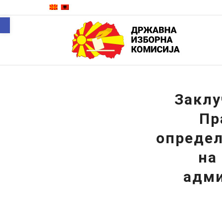
Open toolbar
Заклу
Пр
определ
на
адми