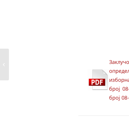
Упатство за начин на
Заклуч
гласање на
опреде
избирачки...
изборн
број 08
број 08