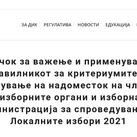
ЗА ДИК
РЕГУЛАТИВА
НОВОСТИ
ЕДУКАЦИЈА
чок за важење и применув
авилникот за критериумите
ување на надоместок на ч
 изборните органи и изборн
нистрација за спроведува
Локалните избори 2021