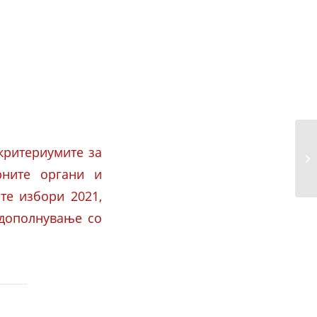
критериумите за
рните органи и
те избори 2021,
 дополнување со