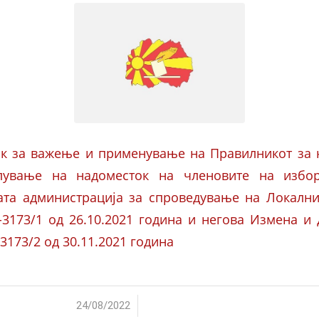
ок за важење и применување на Правилникот за 
лување на надоместок на членовите на избо
ата администрација за спроведување на Локални
-3173/1 од 26.10.2021 година и негова Измена и
-3173/2 од 30.11.2021 година
/
24/08/2022