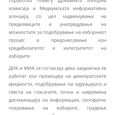
соработка помеѓу Државната изборна
комисија и Медиумската информативна
агенција, со цел надминување на
предизвиците и унапредување на
можностите за подобрување на изборниот
процес и придонесување кон
кредибилитетот и интегритетот на
изборите.
ДИК и МИА се согласија дека заеднички ќе
работат кон промоција на демократските
вредности, подобрување на едукацијата и
свеста на гласачите, точна и навремена
дисеминација на информации, сеопфатно
покривање на изборите, градење