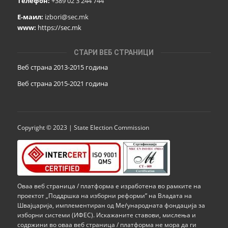
Телефон:
+389 02 3 244 744
Е-маил:
izbori@sec.mk
www:
https://sec.mk
СТАРИ ВЕБ СТРАНИЦИ
Веб страна 2013-2015 година
Веб страна 201
5
-2021 година
Copyright © 2023 | State Election Commission
Оваа веб страница / платформа е изработена во рамките на
проектот „Поддршка на изборни реформи” на Владата на
Швајцарија, имплементиран од Меѓународната фондација за
изборни системи (ИФЕС). Искажаните ставови, мислења и
содржини во оваа веб страница / платформа не мора да ги