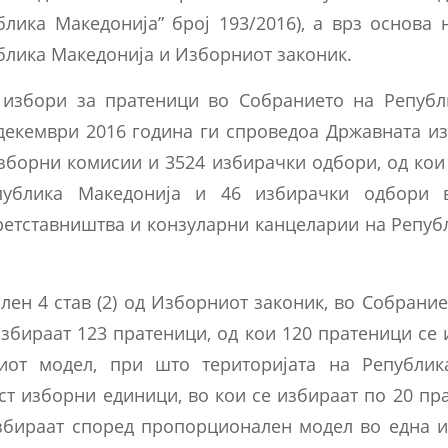
блика Македонија” број 193/2016), а врз основа 
блика Македонија и Изборниот законик.
избори за пратеници во Собранието на Републ
декември 2016 година ги спроведоа Државната из
зборни комисии и 3524 избирачки одбори, од кои
ублика Македонија и 46 избирачки одбори 
ретставништва и конзуларни канцеларии на Репуб
лен 4 став (2) од Изборниот законик, во Собрани
збираат 123 пратеници, од кои 120 пратеници се
иот модел, при што територијата на Републик
т изборни единици, во кои се избираат по 20 пр
збираат според пропорционален модел во една 