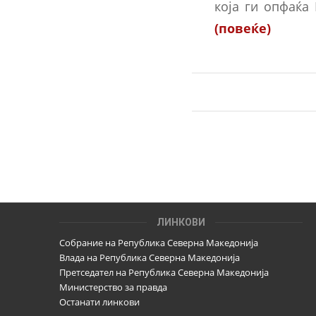
која ги опфаќа
(повеќе)
ЛИНКОВИ
Собрание на Република Северна Македонија
Влада на Република Северна Македонија
Претседател на Република Северна Македонија
Министерство за правда
Останати линкови