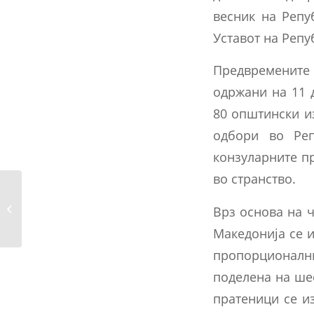
весник на Репу
Уставот на Репу
Предвремените 
одржани на 11 
80 општински и
одбори во Реп
конзуларните п
во странство.
Заклучок за објавување на
Врз основа на ч
конечни резултати...
Македонија се и
пропорционалн
поделена на шес
пратеници се и