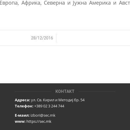
 Европа, Африка, Северна и Јужна Америка и Авст
/
28/12/2016
КОНТАКТ
Адреса:
ул. Св. Кирил и Методиј бр. 54
Телефон:
+389 02 3 244 744
Е-маил:
izbori@sec.mk
www:
https://sec.mk