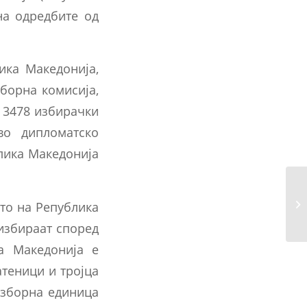
на одредбите од
ика Македонија,
борна комисија,
 3478 избирачки
во дипломатско
лика Македонија
Од
ето на Република
на
 избираат според
а Македонија е
атеници и тројца
изборна единица