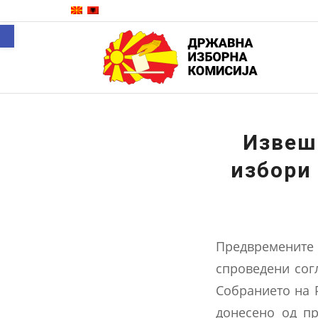
Open toolbar
Извеш
избори
Предвремените 
спроведени сог
Собранието на Р
донесено од пр