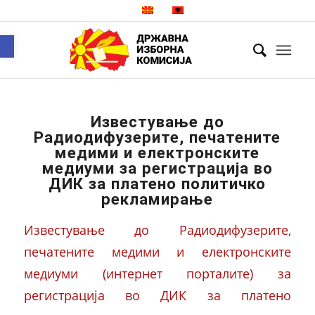
Open toolbar
Известување до
Радиодифузерите, печатените
медими и електронските
медиуми за регистрација во
ДИК за платено политичко
рекламирање
Известување до Радиодифузерите,
печатените медими и електронските
медиуми (интернет порталите) за
регистрација во ДИК за платено