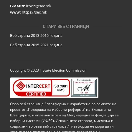
Е-маил:
izbori@sec.mk
www:
https://sec.mk
СТАРИ ВЕБ СТРАНИЦИ
Веб страна 2013-2015 година
Веб страна 201
5
-2021 година
Copyright © 2023 | State Election Commission
Оваа веб страница / платформа е изработена во рамките на
проектот „Поддршка на изборни реформи” на Владата на
Швајцарија, имплементиран од Меѓународната фондација за
изборни системи (ИФЕС). Искажаните ставови, мислења и
содржини во оваа веб страница / платформа не мора да ги
отсликуваат ставовите на донаторот, проектот или