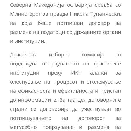
Северна Македонија остварија средба со
Министерот за правда Никола Тупанчески,
на која беше потпишан договор за
размена на податоци со државните органи
и институции.
Државната изборна комисија го
поддржува поврзувањето на државните
институции преку ИКТ алатки за
олеснување на процесот и зголемување
на ефикасноста и ефективноста и пристап
до информациите. За таа цел договорните
страни се договорија да учествуваат во
потпишувањето на договорот за
меѓусебно поврзување и размена на