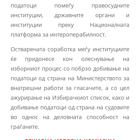
податоци помеѓу правосудните
институции, државните органи и
институции преку Националната
платформа за интероперабилност.
Остварената соработка меѓу институциите
ќе придонесе кон олеснување на
изборниот процес со побрзо добивање на
податоци од страна на Министерството за
внатрешни работи за гласачите, а со цел
ажурирање на Избирачкиот список, како и
добивање податоци од страна на судовите
во однос на деловната способност на
граѓаните.