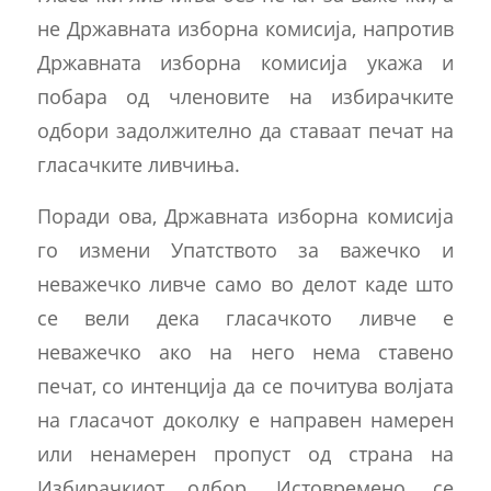
не Државната изборна комисија, напротив
Државната изборна комисија укажа и
побара од членовите на избирачките
одбори задолжително да ставаат печат на
гласачките ливчиња.
Поради ова, Државната изборна комисија
го измени Упатството за важечко и
неважечко ливче само во делот каде што
се вели дека гласачкото ливче е
неважечко ако на него нема ставено
печат, со интенција да се почитува волјата
на гласачот доколку е направен намерен
или ненамерен пропуст од страна на
Избирачкиот одбор. Истовремено, се