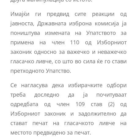
Имајќи ги предвид сите реакции од
јавноста, Државната изброна комисија ја
поништува измената на Упатството за
примена на член 110 од Изборниот
законик односно за важечко и неважечко
гласачко ливче, со што во сила ќе го стави
претходното Упатство.
Се нагласува дека избирачките одбори
треба доследно да ја почитуваат
одредбата од член 109 став (2) од
Изборниот законик и задолжително да
стават печат на гласачкото ливче на
местото предвидено за печат.