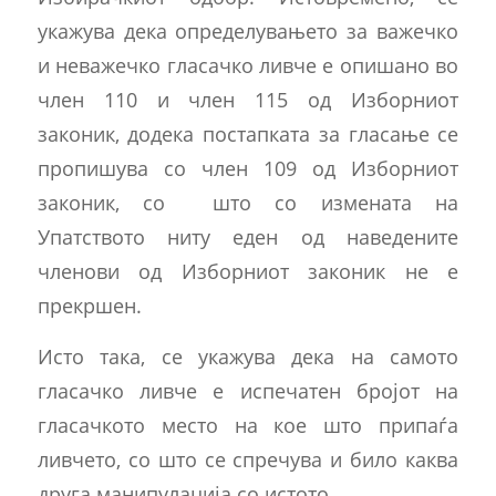
укажува дека определувањето за важечко
и неважечко гласачко ливче е опишано во
член 110 и член 115 од Изборниот
законик, додека постапката за гласање се
пропишува со член 109 од Изборниот
законик, со што со измената на
Упатството ниту еден од наведените
членови од Изборниот законик не е
прекршен.
Исто така, се укажува дека на самото
гласачко ливче е испечатен бројот на
гласачкото место на кое што припаѓа
ливчето, со што се спречува и било каква
друга манипулација со истото.