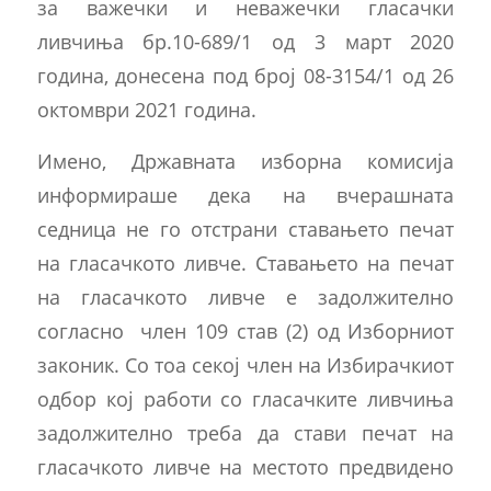
за важечки и неважечки гласачки
ливчиња бр.10-689/1 од 3 март 2020
година, донесена под број 08-3154/1 од 26
октомври 2021 година.
Имено, Државната изборна комисија
информираше дека на вчерашната
седница не го отстрани ставањето печат
на гласачкото ливче. Ставањето на печат
на гласачкото ливче е задолжително
согласно член 109 став (2) од Изборниот
законик. Со тоа секој член на Избирачкиот
одбор кој работи со гласачките ливчиња
задолжително треба да стави печат на
гласачкото ливче на местото предвидено