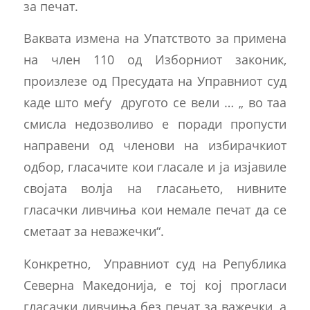
за печат.
Ваквата измена на Упатството за примена
на член 110 од Изборниот законик,
произлезе од Пресудата на Управниот суд
каде што меѓу другото се вели … „ во таа
смисла недозволиво е поради пропусти
направени од членови на избирачкиот
одбор, гласачите кои гласале и ја изјавиле
својата волја на гласањето, нивните
гласачки ливчиња кои немале печат да се
сметаат за неважечки“.
Конкретно, Управниот суд на Република
Северна Македонија, е тој кој прогласи
гласачки ливчиња без печат за важечки, а