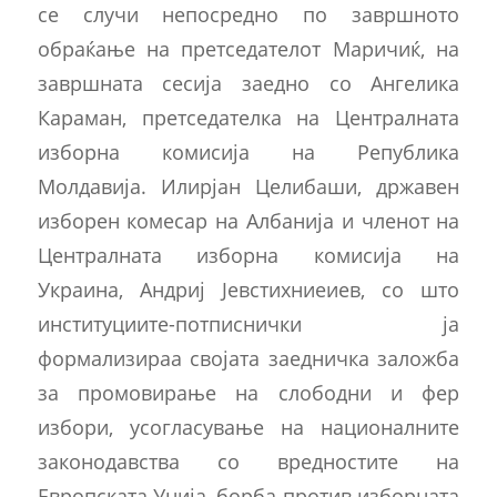
се случи непосредно по завршното
обраќање на претседателот Маричиќ, на
завршната сесија заедно со Ангелика
Караман, претседателка на Централната
изборна комисија на Република
Молдавија. Илирјан Целибаши, државен
изборен комесар на Албанија и членот на
Централната изборна комисија на
Украина, Андриј Јевстихниеиев, со што
институциите-потписнички ја
формализираа својата заедничка заложба
за промовирање на слободни и фер
избори, усогласување на националните
законодавства со вредностите на
Европската Унија, борба против изборната