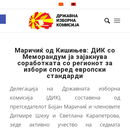
Open toolbar
Маричиќ од Кишињев: ДИК со
Меморандум ја зајакнува
соработката со регионот за
избори според европски
стандарди
Делегација на Државната изборна
комисија (ДИК), составена од
претседателот Бојан Маричиќ и членовите
Дитмире Шеху и Светлана Карапетрова,
зеде активно учество на седмата