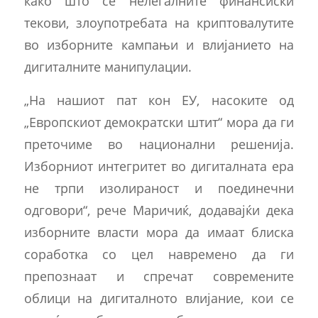
како што се нелегалните финансиски
текови, злоупотребата на криптовалутите
во изборните кампањи и влијанието на
дигиталните манипулации.
„На нашиот пат кон ЕУ, насоките од
„Европскиот демократски штит“ мора да ги
преточиме во национални решенија.
Изборниот интегритет во дигиталната ера
не трпи изолираност и поединечни
одговори“, рече Маричиќ, додавајќи дека
изборните власти мора да имаат блиска
соработка со цел навремено да ги
препознаат и спречат современите
облици на дигиталното влијание, кои се