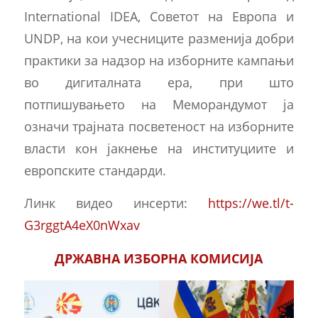
International IDEA, Советот на Европа и
UNDP, на кои учесниците разменија добри
практики за надзор на изборните кампањи
во дигиталната ера, при што
потпишувањето на Меморандумот ја
означи трајната посветеност на изборните
власти кон јакнење на институциите и
европските стандарди.
Линк видео инсерти:
https://we.tl/t-
G3rggtA4eX0nWxav
ДРЖАВНА ИЗБОРНА КОМИСИЈА