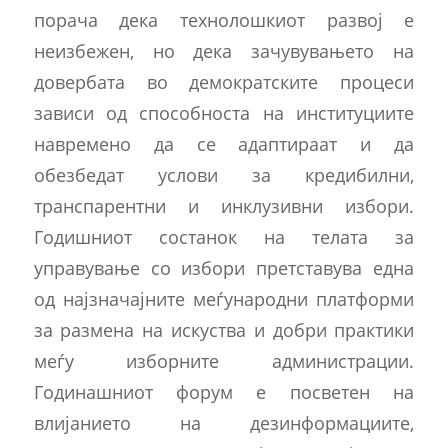
порача дека технолошкиот развој е
неизбежен, но дека зачувувањето на
довербата во демократските процеси
зависи од способноста на институциите
навремено да се адаптираат и да
обезбедат услови за кредибилни,
транспарентни и инклузивни избори.
Годишниот состанок на телата за
управување со избори претставува една
од најзначајните меѓународни платформи
за размена на искуства и добри практики
меѓу изборните администрации.
Годинашниот форум е посветен на
влијанието на дезинформациите,