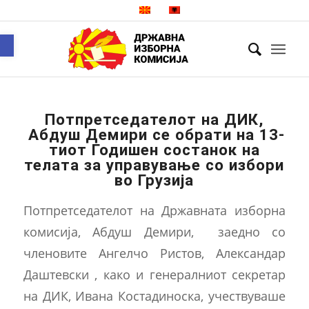
Open toolbar
Потпретседателот на ДИК,
Абдуш Демири се обрати на 13-
тиот Годишен состанок на
телата за управување со избори
во Грузија
Потпретседателот на Државната изборна
комисија, Абдуш Демири, заедно со
членовите Ангелчо Ристов, Александар
Даштевски , како и генералниот секретар
на ДИК, Ивана Костадиноска, учествуваше