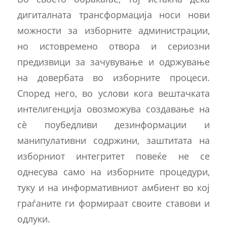
дигиталната трансформација носи нови
можности за изборните администрации,
но истовремено отвора и сериозни
предизвици за зачувување и одржување
на довербата во изборните процеси.
Според него, во услови кога вештачката
интелигенција овозможува создавање на
сè поубедливи дезинформации и
манипулативни содржини, заштитата на
изборниот интегритет повеќе не се
однесува само на изборните процедури,
туку и на информативниот амбиент во кој
граѓаните ги формираат своите ставови и
одлуки.