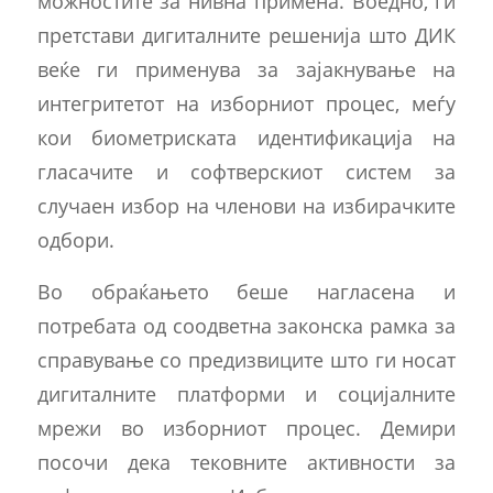
можностите за нивна примена. Воедно, ги
претстави дигиталните решенија што ДИК
веќе ги применува за зајакнување на
интегритетот на изборниот процес, меѓу
кои биометриската идентификација на
гласачите и софтверскиот систем за
случаен избор на членови на избирачките
одбори.
Во обраќањето беше нагласена и
потребата од соодветна законска рамка за
справување со предизвиците што ги носат
дигиталните платформи и социјалните
мрежи во изборниот процес. Демири
посочи дека тековните активности за