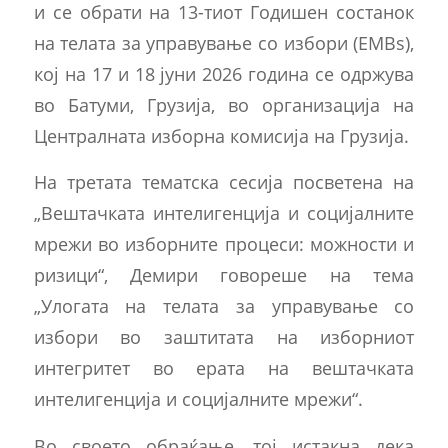
и се обрати на 13-тиот Годишен состанок
на телата за управување со избори (EMBs),
кој на 17 и 18 јуни 2026 година се одржува
во Батуми, Грузија, во организација на
Централната изборна комисија на Грузија.
На третата тематска сесија посветена на
„Вештачката интелигенција и социјалните
мрежи во изборните процеси: можности и
ризици“, Демири говореше на тема
„Улогата на телата за управување со
избори во заштитата на изборниот
интегритет во ерата на вештачката
интелигенција и социјалните мрежи“.
Во своето обраќање, тој истакна дека