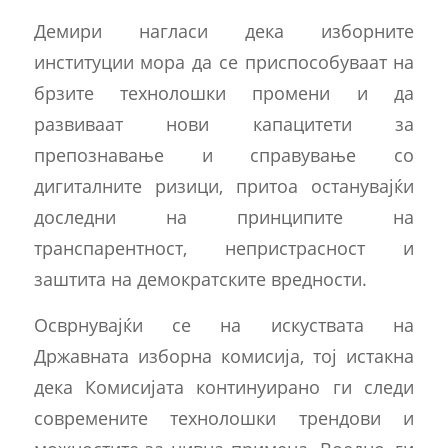
Демири нагласи дека изборните
институции мора да се приспособуваат на
брзите технолошки промени и да
развиваат нови капацитети за
препознавање и справување со
дигиталните ризици, притоа останувајќи
доследни на принципите на
транспарентност, непристрасност и
заштита на демократските вредности.
Осврнувајќи се на искуствата на
Државната изборна комисија, тој истакна
дека Комисијата континуирано ги следи
современите технолошки трендови и