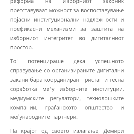
реформа на Изборниот законик
претставуваат можност за воспоставување
појасни институционални надлежности и
поефикасни механизми за заштита на
изборниот интегритет во дигиталниот
простор.
Тој потенцираше дека успешното
справување со организираните дигитални
закани бара координиран пристап и тесна
соработка меѓу изборните институции,
медиумските регулатори, технолошките
компании, граѓанското општество и
меѓународните партнери.
На крајот од своето излагање, Демири