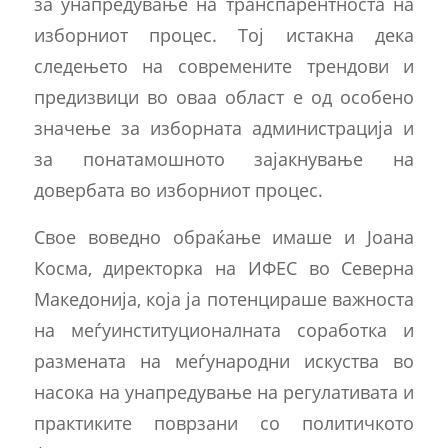
за унапредување на транспарентноста на
изборниот процес. Тој истакна дека
следењето на современите трендови и
предизвици во оваа област е од особено
значење за изборната администрација и
за понатамошното зајакнување на
довербата во изборниот процес.
Свое воведно обраќање имаше и Јоана
Косма, директорка на ИФЕС во Северна
Македонија, која ја потенцираше важноста
на меѓуинституционалната соработка и
размената на меѓународни искуства во
насока на унапредување на регулативата и
практиките поврзани со политичкото