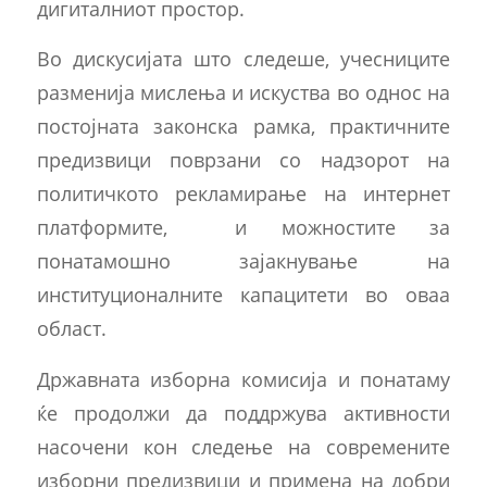
дигиталниот простор.
Во дискусијата што следеше, учесниците
разменија мислења и искуства во однос на
постојната законска рамка, практичните
предизвици поврзани со надзорот на
политичкото рекламирање на интернет
платформите, и можностите за
понатамошно зајакнување на
институционалните капацитети во оваа
област.
Државната изборна комисија и понатаму
ќе продолжи да поддржува активности
насочени кон следење на современите
изборни предизвици и примена на добри