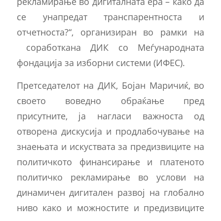
рекламирање во дигиталната ера – како да
се унапредат транспарентноста и
отчетноста?“, организиран во рамки на
соработкана ДИК со Меѓународната
фондација за изборни системи (ИФЕС).
Претседателот на ДИК, Бојан Маричиќ, во
своето воведно обраќање пред
присутните, ја нагласи важноста од
отворена дискусија и продлабочување на
знаењата и искуствата за предизвиците на
политичкото финансирање и платеното
политичко рекламирање во услови на
динамичен дигитален развој на глобално
ниво како и можностите и предизвиците