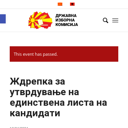
Open toolbar
This event has passed.
Ждрепка за
утврдување на
единствена листа на
кандидати