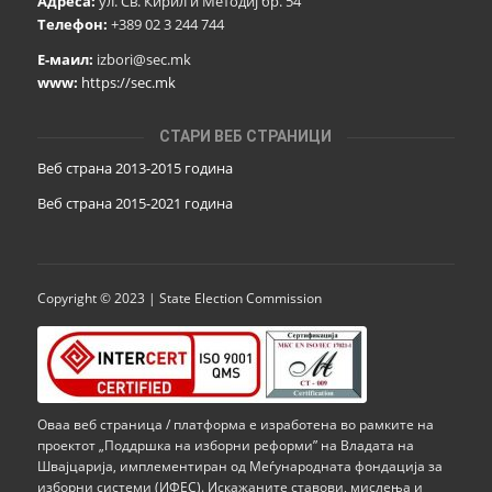
Адреса:
ул. Св. Кирил и Методиј бр. 54
Телефон:
+389 02 3 244 744
Е-маил:
izbori@sec.mk
www:
https://sec.mk
СТАРИ ВЕБ СТРАНИЦИ
Веб страна 2013-2015 година
Веб страна 201
5
-2021 година
Copyright © 2023 | State Election Commission
Оваа веб страница / платформа е изработена во рамките на
проектот „Поддршка на изборни реформи” на Владата на
Швајцарија, имплементиран од Меѓународната фондација за
изборни системи (ИФЕС). Искажаните ставови, мислења и