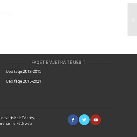
Fl
të
ku
FAQET E VJETRA TË UEBIT
Ueb faqe 2013-2015
Ueb faqe 2015-2021
 qeverisë së Zvicrës,
prehur në këtë web