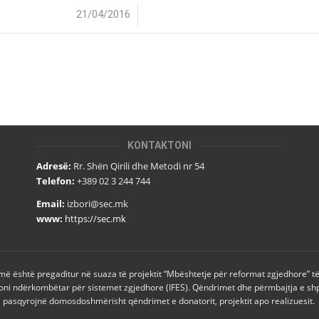
/
21/04/2016
KONTAKTONI
Adresë:
Rr. Shën Qirili dhe Metodi nr 54
Telefon:
+389 02 3 244 744
Email:
izbori@sec.mk
www:
https://sec.mk
më është pregaditur në suaza të projektit “Mbështetje për reformat zgjedhore” të
oni ndërkombëtar për sistemet zgjedhore (IFES). Qëndrimet dhe përmbajtja e sh
i pasqyrojnë domosdoshmërisht qëndrimet e donatorit, projektit apo realizuesit.