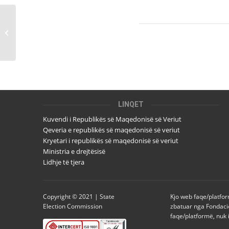
THIRRJE PUBLIKE për
shpalljen e Zgjedhjeve
të parakohshme për
deputetë në...
LINQET
Kuvendi i Republikës së Maqedonisë së Veriut
Qeveria e republikës së maqedonisë së veriut
Kryetari i republikës së maqedonisë së veriut
Ministria e drejtësisë
Lidhje të tjera
Copyright © 2021 | State
Kjo web faqe/platfor
Election Commission
zbatuar nga Fondaci
faqe/platformë, nuk 