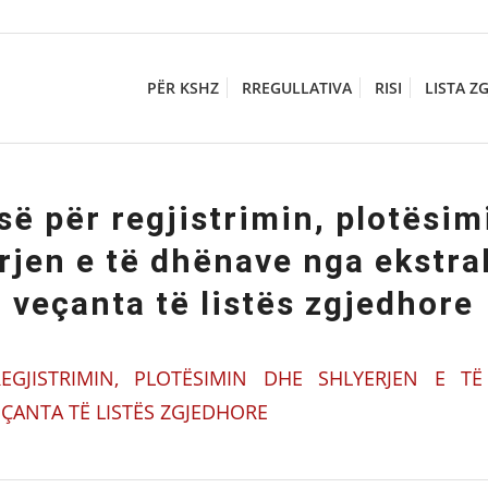
PËR KSHZ
RREGULLATIVA
RISI
LISTA Z
së për regjistrimin, plotësim
rjen e të dhënave nga ekstra
veçanta të listës zgjedhore
EGJISTRIMIN, PLOTËSIMIN DHE SHLYERJEN E 
EÇANTA TË LISTËS ZGJEDHORE