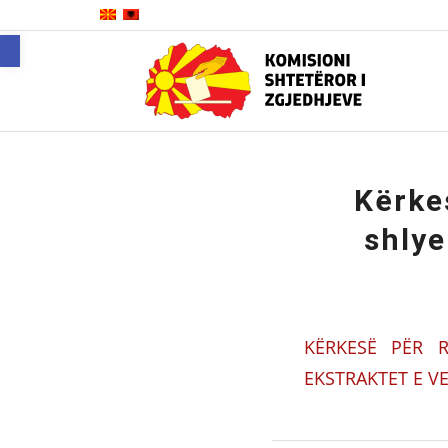
Open toolbar
Kërke
shlye
KËRKESË PËR R
EKSTRAKTET E V