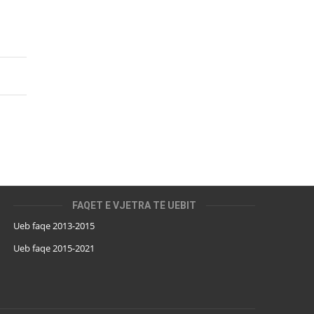
FAQET E VJETRA TË UEBIT
Ueb faqe 2013-2015
Ueb faqe 2015-2021