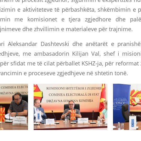
izimin e aktiviteteve të përbashkëta, shkëmbimin e p
min me komisionet e tjera zgjedhore dhe palët
jnimeve dhe zhvillimin e materialeve për trajnime.
ari Aleksandar Dashtevski dhe anëtarët e pranish
edhjeve, me ambasadorin Kilijan Val, shef i misio
ër sfidat me të cilat përballet KSHZ-ja, për reforma
avancimin e proceseve zgjedhjeve në shtetin tonë.