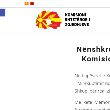
Open toolbar
Nënshkr
Komisi
Në hapësirat e K
i Mirëkuptimit n
Shkup, për reali
Me këtë Memora
forcimin e mëtej