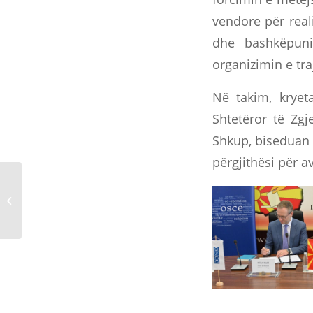
vendore për real
dhe bashkëpuni
organizimin e tra
Në takim, kryet
Shtetëror të Zgj
Shkup, biseduan p
përgjithësi për 
Njoftim