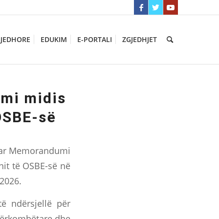
GJEDHORE
EDUKIM
E-PORTALI
ZGJEDHJET
mi midis
OSBE-së
kruar Memorandumi
nit të OSBE-së në
-2026.
 ndërsjellë për
ndërkombëtare dhe