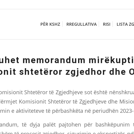
PËR KSHZ
RREGULLATIVA
RISI
LISTA Z
uhet memorandum mirëkupti
onit shtetëror zgjedhor dhe 
omisionit Shtetëror të Zgjedhjeve sot është nënsh
dërmjet Komisionit Shtetëror të Zgjedhjeve dhe Misio
zimin e aktiviteteve të përbashkëta në periudhën 2023
ndum, të dyja palët pajtohen për bashkëpunim të
shëm të procesit zgjedhor, sigurimin e ekspertizës 