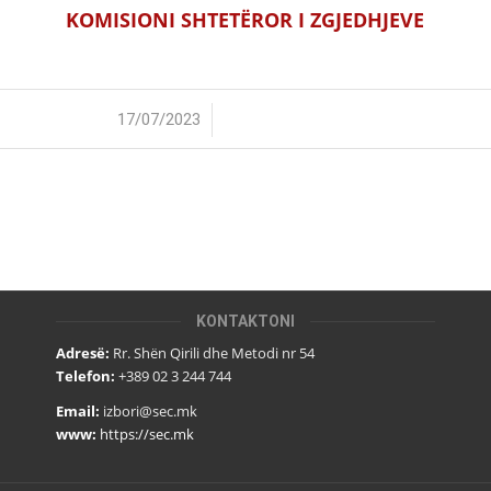
KOMISIONI SHTETËROR I ZGJEDHJEVE
/
17/07/2023
KONTAKTONI
Adresë:
Rr. Shën Qirili dhe Metodi nr 54
Telefon:
+389 02 3 244 744
Email:
izbori@sec.mk
www:
https://sec.mk