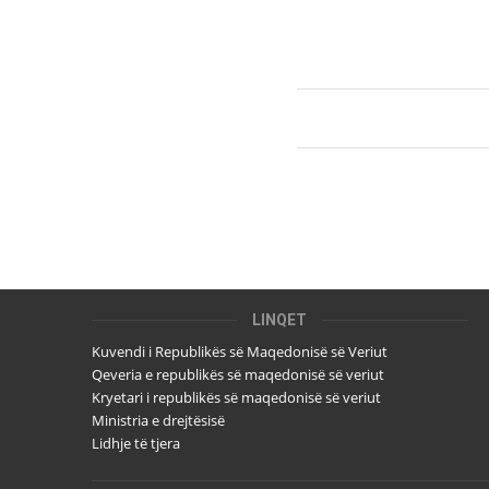
LINQET
Kuvendi i Republikës së Maqedonisë së Veriut
Qeveria e republikës së maqedonisë së veriut
Kryetari i republikës së maqedonisë së veriut
Ministria e drejtësisë
Lidhje të tjera