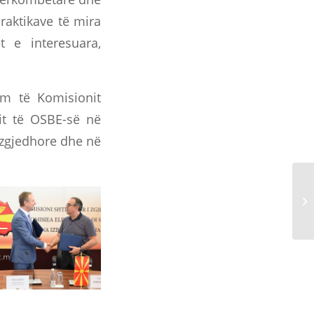
raktikave të mira
 e interesuara,
ëm të Komisionit
nit të OSBE-së në
t zgjedhore dhe në