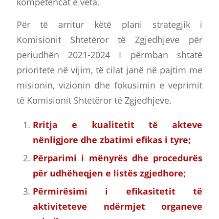
kompetencat e veta.
Për të arritur këtë plani strategjik i
Komisionit Shtetëror të Zgjedhjeve për
periudhën 2021-2024 I përmban shtatë
prioritete në vijim, të cilat janë në pajtim me
misionin, vizionin dhe fokusimin e veprimit
të Komisionit Shtetëror të Zgjedhjeve.
Rritja e kualitetit të akteve
nënligjore dhe zbatimi efikas i tyre;
Përparimi i mënyrës dhe procedurës
për udhëheqjen e listës zgjedhore;
Përmirësimi i efikasitetit të
aktiviteteve ndërmjet organeve