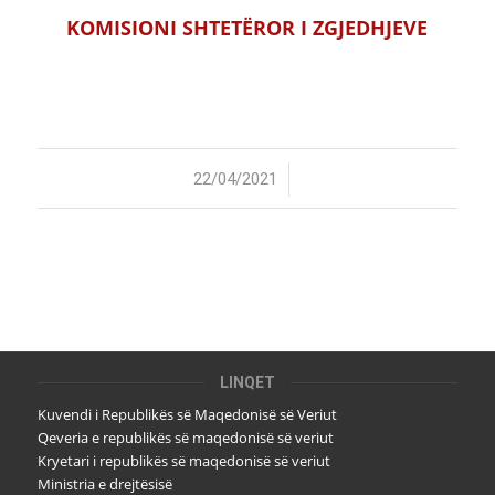
KOMISIONI SHTETËROR I ZGJEDHJEVE
/
22/04/2021
LINQET
Kuvendi i Republikës së Maqedonisë së Veriut
Qeveria e republikës së maqedonisë së veriut
Kryetari i republikës së maqedonisë së veriut
Ministria e drejtësisë