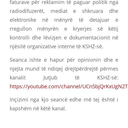
faturave për reklamim të paguar politik nga
radiodifuzerët, mediat e shkruara dhe
elektronike në mënyrë të detajuar e
rregullon mënyrën e kryerjes së këtij
kontrolli dhe lëvizjen e dokumentacionit në
njësitë organizative interne të KSHZ-së.
Seanca ishte e hapur për opinionin dhe e
njejta mund të ndiqej drejtpërdrejtë përmes
kanalit Jutjub të KSHZ-së:
https://youtube.com/channel/UCn5bjQrKxUgN2
Inçizimi nga kjo seancë edhe më tej është i
kapshëm në këtë kanal.