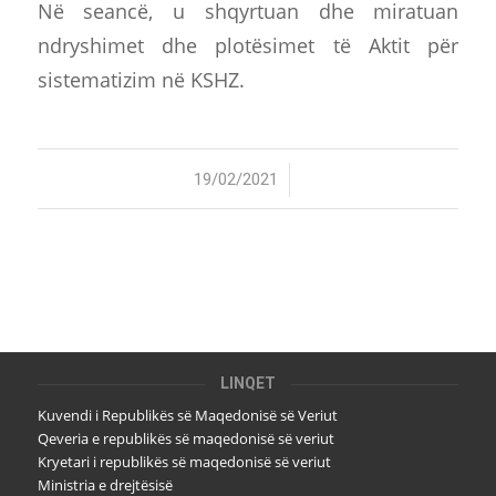
Në seancë, u shqyrtuan dhe miratuan
ndryshimet dhe plotësimet të Aktit për
sistematizim në KSHZ.
/
19/02/2021
LINQET
Kuvendi i Republikës së Maqedonisë së Veriut
Qeveria e republikës së maqedonisë së veriut
Kryetari i republikës së maqedonisë së veriut
Ministria e drejtësisë