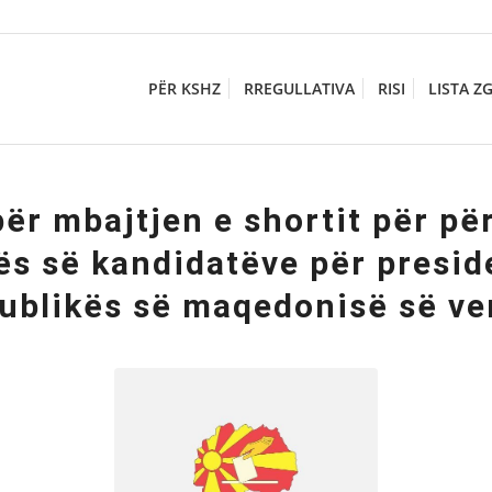
PËR KSHZ
RREGULLATIVA
RISI
LISTA Z
për mbajtjen e shortit për pë
tës së kandidatëve për presid
ublikës së maqedonisë së ve