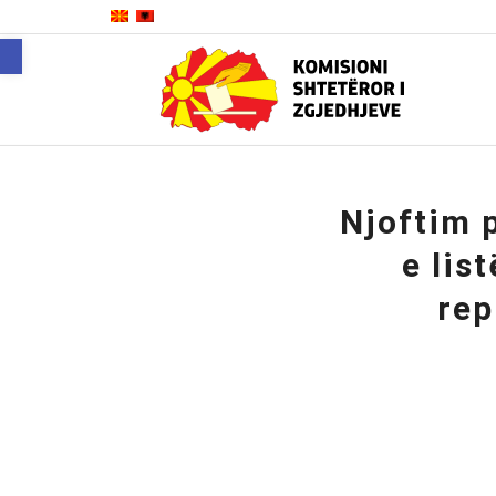
Open toolbar
Njoftim 
e lis
rep