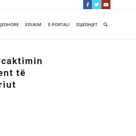
GJEDHORE
EDUKIM
E-PORTALI
ZGJEDHJET
rcaktimin
ent të
riut