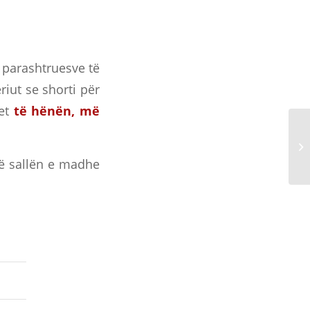
ë parashtruesve të
riut se shorti për
het
të hënën, më
në sallën e madhe