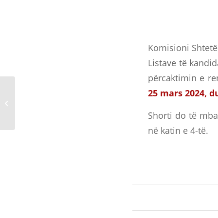
Komisioni Shtetër
Listave të kandid
përcaktimin e re
Njoftim për panotë
25 mars 2024, du
reklamuese dhe
bilbordet për Zgjedhjet
Shorti do të mba
për President...
në katin e 4-të.