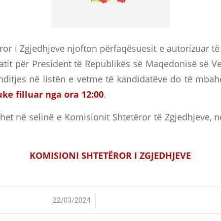
or i Zgjedhjeve njofton përfaqësuesit e autorizuar t
atit për President të Republikës së Maqedonisë së Ve
nditjes në listën e vetme të kandidatëve do të mba
ke filluar nga ora 12:00
.
het në selinë e Komisionit Shtetëror të Zgjedhjeve, 
KOMISIONI SHTETËROR I ZGJEDHJEVE
/
22/03/2024