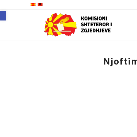
Open toolbar
Njofti