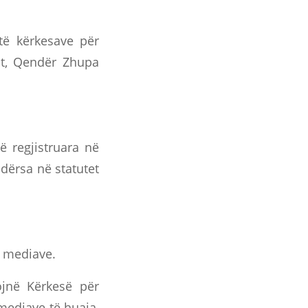
 të kërkesave për
ht, Qendër Zhupa
ë regjistruara në
ndërsa në statutet
ë mediave.
ojnë Kërkesë për
 mediave të huaja,