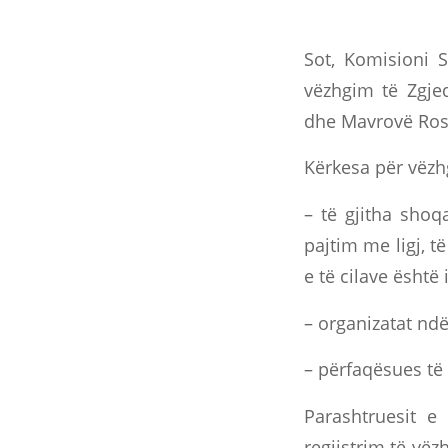
Sot, Komisioni S
vëzhgim të Zgje
dhe Mavrovë Ros
Kërkesa për vëzh
– të gjitha shoq
pajtim me ligj, t
e të cilave është 
– organizatat n
– përfaqësues të
Parashtruesit e
regjistrim të vëz