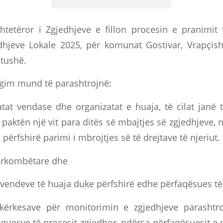
htetëror i Zgjedhjeve e fillon procesin e pranimit
dhjeve Lokale 2025, për komunat Gostivar, Vrapçis
tushë.
gim mund të parashtrojnë:
atat vendase dhe organizatat e huaja, të cilat janë t
ë paktën një vit para ditës së mbajtjes së zgjedhjeve, 
i përfshirë parimi i mbrojtjes së të drejtave të njeriut.
dërkombëtare dhe
 vendeve të huaja duke përfshirë edhe përfaqësues t
 kërkesave për monitorimin e zgjedhjeve parashtr
hguesve të procesit zgjedhor, ndërsa përfaqësuesit e