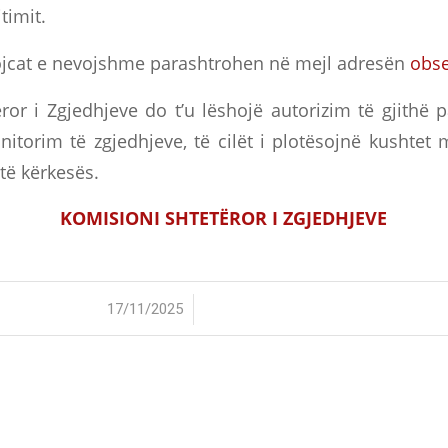
timit.
ojcat e nevojshme parashtrohen në mejl adresën
obs
ror i Zgjedhjeve do t’u lëshojë autorizim të gjithë 
torim të zgjedhjeve, të cilët i plotësojnë kushtet 
të kërkesës.
KOMISIONI SHTETËROR I ZGJEDHJEVE
/
17/11/2025