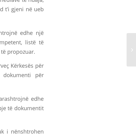
 t’i gjeni në ueb
htrojnë edhe një
mpetent, listë të
 të propozuar.
rveç Kërkesës për
e dokumenti për
parashtrojnë edhe
pje të dokumentit
uk i nënshtrohen