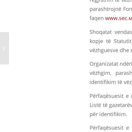
parashtrojnë For
faqen
www.sec.
Shoqatat vendas
Njoftim për regjistrim
kopje të Statuti
dhe dorëzim të listave
vëzhguesve dhe n
të çmimeve të mediave
për...
Organizatat ndër
vëzhgim, paras
identifikim të v
Përfaqësuesit e 
Listë të gazetar
për identifikim.
Përfaqësuesit e