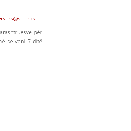
ervers@sec.mk
.
parashtruesve për
më së voni 7 ditë