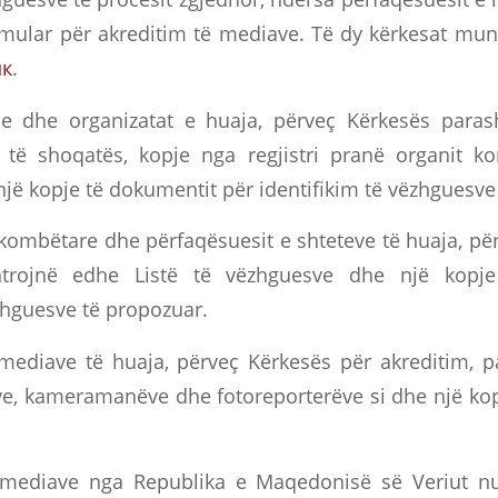
mular për akreditim të mediave. Të dy kërkesat mund
мк
.
e dhe organizatat e huaja, përveç Kërkesës paras
t të shoqatës, kopje nga regjistri pranë organit ko
jë kopje të dokumentit për identifikim të vëzhguesve
kombëtare dhe përfaqësuesit e shteteve të huaja, pë
htrojnë edhe Listë të vëzhguesve dhe një kopj
ëzhguesve të propozuar.
mediave të huaja, përveç Kërkesës për akreditim, 
ëve, kameramanëve dhe fotoreporterëve si dhe një ko
 mediave nga Republika e Maqedonisë së Veriut n