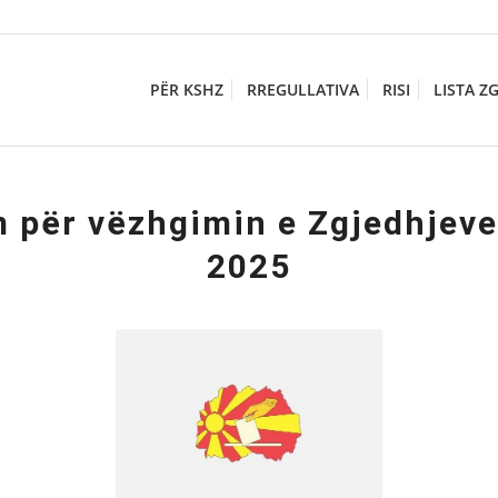
PËR KSHZ
RREGULLATIVA
RISI
LISTA Z
m për vëzhgimin e Zgjedhjeve
2025