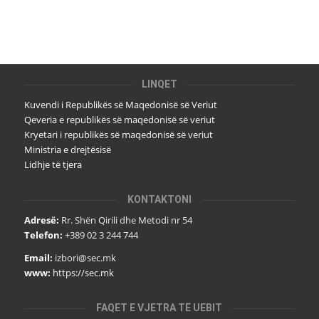
LINQET
Kuvendi i Republikës së Maqedonisë së Veriut
Qeveria e republikës së maqedonisë së veriut
Kryetari i republikës së maqedonisë së veriut
Ministria e drejtësisë
Lidhje të tjera
KONTAKTONI
Adresë:
Rr. Shën Qirili dhe Metodi nr 54
Telefon:
+389 02 3 244 744
Email:
izbori@sec.mk
www:
https://sec.mk
FAQET E VJETRA TË UEBIT