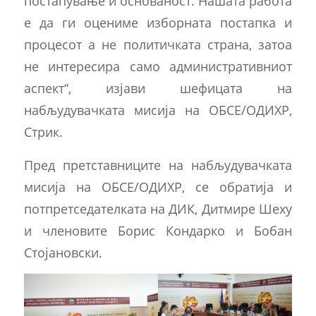
постапување и основаност. Нашата работа
е да ги оцениме изборната постапка и
процесот а не политичката страна, затоа
не интересира само административниот
аспект“, изјави шефицата на
набљудувачката мисија на ОБСЕ/ОДИХР,
Стрик.
Пред претставниците на набљудувачката
мисија на ОБСЕ/ОДИХР, се обратија и
потпретседателката на ДИК, Дитмире Шеху
и членовите Борис Кондарко и Бобан
Стојановски.