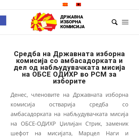
Open toolbar
Средба на Државната изборна
комисија со амбасадорката и
дел од набљудувачката мисија
на ОБСЕ ОДИХР во РСМ за
изборите
Денес, членовите на Државната изборна
комисија остварија средба со
амбасадорката на набљудувачката мисија
на ОБСЕ-ОДИХР Џилијан Стрик, заменик
шефот на мисијата, Марцел Наги и