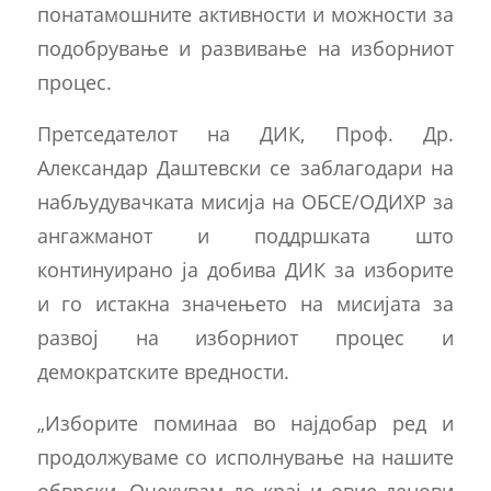
понатамошните активности и можности за
подобрување и развивање на изборниот
процес.
Претседателот на ДИК, Проф. Др.
Александар Даштевски се заблагодари на
набљудувачката мисија на ОБСЕ/ОДИХР за
ангажманот и поддршката што
континуирано ја добива ДИК за изборите
и го истакна значењето на мисијата за
развој на изборниот процес и
демократските вредности.
„Изборите поминаа во најдобар ред и
продолжуваме со исполнување на нашите
обврски. Очекувам до крај и овие денови