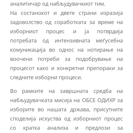
аналитичар од набљудувачкиот тим.
На состанокот и двете страни изразија
задоволство од соработката за време на
изборниот процес и ја потврдија
потребата од интензивната меѓусебна
комуникација во однос на нотирање на
воочени потреби за подобрување на
процесот како и конкретни препораки за
следните изборни процеси.
Во рамките на завршната средба на
набљудувачката мисија на ОБСЕ ОДИХР за
изборите во нашата држава, присутните
споделија искуства од изборниот процес
со кратка анализа и предлози за