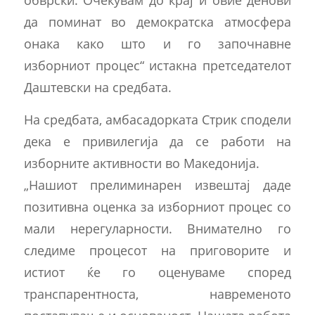
да поминат во демократска атмосфера
онака како што и го започнавне
изборниот процес“ истакна претседателот
Даштевски на средбата.
На средбата, амбасадорката Стрик сподели
дека е привилегија да се работи на
изборните активности во Македонија.
„Нашиот прелиминарен извештај даде
позитивна оценка за изборниот процес со
мали нерегуларности. Внимателно го
следиме процесот на приговорите и
истиот ќе го оценуваме според
транспарентноста, навременото