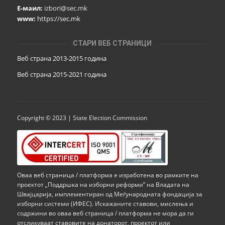
Е-маил:
izbori@sec.mk
www:
https://sec.mk
СТАРИ ВЕБ СТРАНИЦИ
Веб страна 2013-2015 година
Веб страна 201
5
-2021 година
Copyright © 2023 | State Election Commission
Оваа веб страница / платформа е изработена во рамките на
проектот „Поддршка на изборни реформи” на Владата на
Швајцарија, имплементиран од Меѓународната фондација за
изборни системи (ИФЕС). Искажаните ставови, мислења и
содржини во оваа веб страница / платформа не мора да ги
отсликуваат ставовите на донаторот, проектот или