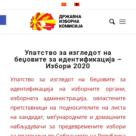
Open toolbar
Упатство за изгледот на
беџовите за идентификација –
Избори 2020
Упатство за изгледот на беџовите за
идентификација на изборните органи,
изборната администрација, овластените
претставници на подносителите на листа
на кандидат, меѓународните и домашните
набљудувачи за предевремените избори
за пратеници во Собранието на Република