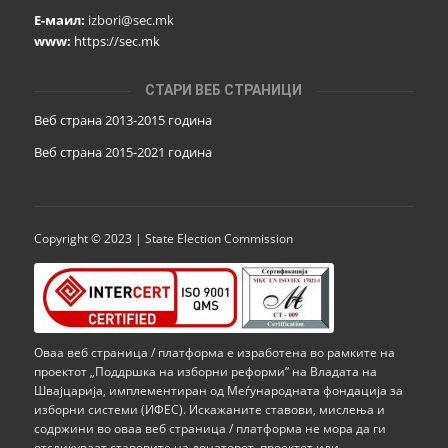
Е-маил:
izbori@sec.mk
www:
https://sec.mk
СТАРИ ВЕБ СТРАНИЦИ
Веб страна 2013-2015 година
Веб страна 201
5
-2021 година
Copyright © 2023 | State Election Commission
Оваа веб страница / платформа е изработена во рамките на
проектот „Поддршка на изборни реформи” на Владата на
Швајцарија, имплементиран од Меѓународната фондација за
изборни системи (ИФЕС). Искажаните ставови, мислења и
содржини во оваа веб страница / платформа не мора да ги
отсликуваат ставовите на донаторот, проектот или