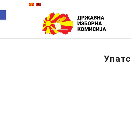
Open toolbar
Упатс