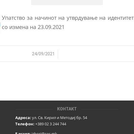
Упатство за начинот на утврдување на идентитет
со измена на 23.09.2021
/
24/09/2021
КОНТАКТ
Адреса:
ул. Св. Кирил и Методиј бр. 54
Телефон:
+389 02 3 244 744
Е-маил:
izbori@sec.mk