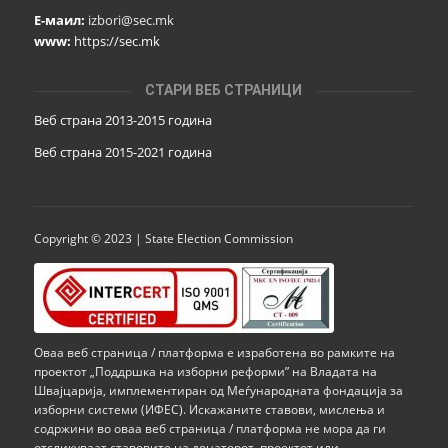
Е-маил:
izbori@sec.mk
www:
https://sec.mk
СТАРИ ВЕБ СТРАНИЦИ
Веб страна 2013-2015 година
Веб страна 201
5
-2021 година
Copyright © 2023 | State Election Commission
Оваа веб страница / платформа е изработена во рамките на
проектот „Поддршка на изборни реформи” на Владата на
Швајцарија, имплементиран од Меѓународната фондација за
изборни системи (ИФЕС). Искажаните ставови, мислења и
содржини во оваа веб страница / платформа не мора да ги
отсликуваат ставовите на донаторот, проектот или