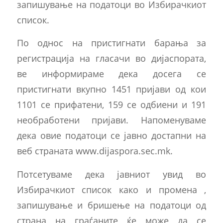
запишување на податоци во Избирачкиот
список.
По однос на пристигнати барања за
регистрација на гласачи во дијаспората,
ве информираме дека досега се
пристигнати вкупно 1451 пријави од кои
1101 се прифатени, 159 се одбиени и 191
необработени пријави. Напоменуваме
дека овие податоци се јавно достапни на
веб страната www.dijaspora.sec.mk.
Потсетуваме дека јавниот увид во
Избирачкиот список како и промена ,
запишување и бришење на податоци од
страна на граѓаните ќе може да се