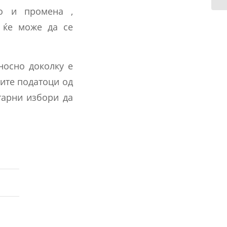
ко и промена ,
 ќе може да се
носно доколку е
ите податоци од
тарни избори да