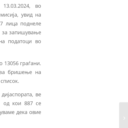
13.03.2024, во
мисија, увид на
 7 лица поднеле
е за запишување
на податоци во
о 13056 граѓани.
 за бришење на
список.
дијаспората, ве
и од кои 887 се
уваме дека овие