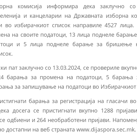
орна комисија информира дека заклучно со 
еленија и канцеларии на Државната изборна ко
и во избирачкиот список направиле 4527 лица.
ена на своите податоци, 13 лица поднеле барањ
атоци и 5 лица поднеле барање за бришење 
исок.
ки пат заклучно со 13.03.2024, се провериле вкупн
24 барања за промена на податоци, 5 барања
арања за запишување на податоци во Избирачкиот 
истигнати барања за регистрација на гласачи во 
ка досега се пристигнати вкупно 1288 пријав
 се одбиени и 264 необработени пријави. Напомен
но достапни на веб страната www.dijaspora.sec.mk.