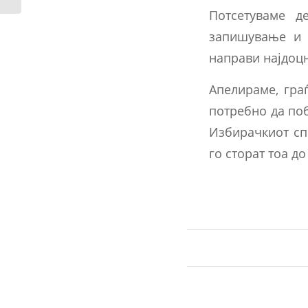
Потсетуваме д
запишување и 
направи најдоцн
Апелираме, гра
потребно да по
Избирачкиот сп
го сторат тоа до