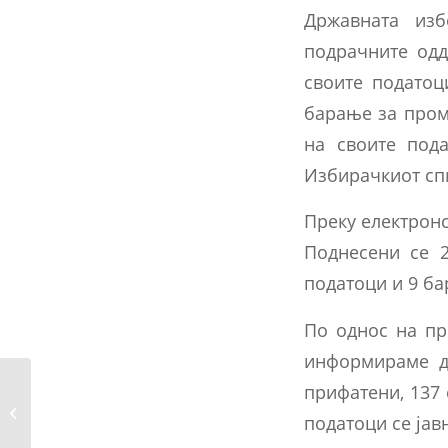
Државната изб
подрачните одд
своите податоц
барање за пром
на своите под
Избирачкиот сп
Преку електронс
Поднесени се 
податоци и 9 б
По однос на пр
информираме де
прифатени, 137
Известување од
Осумдесет и шестата
податоци се јав
седница...