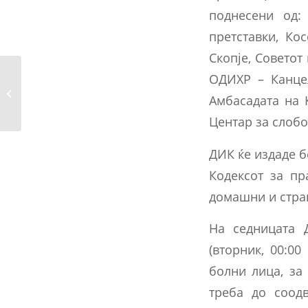
поднесени од:
претставки, Ко
Скопје, Советот
ОДИХР – Канцел
Известување од
продолжението на
Амбасадата на 
Деведесет...
Центар за слобо
ДИК ќе издаде б
Кодексот за пр
домашни и стра
На седницата 
(вторник, 00:0
болни лица, за
треба до соод