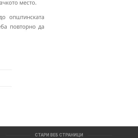
ачкото место.
до општинската
еба повторно да
СТАРИ ВЕБ СТРАНИЦИ