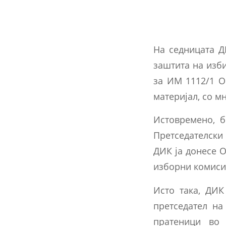
На седницата Д
заштита на изби
за ИМ 1112/1 О
материјал, со м
Истовремено, б
Претседателски
ДИК ја донесе 
изборни комиси
Исто така, ДИК
претседател на
пратеници во 