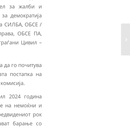
нел за жалби и
 за демократија
ја СИЛБА, ОБСЕ /
права, ОБСЕ ПА,
граѓани Цивил –
а да го почитува
ата постапка на
комисија.
ил 2024 година
ње на немоќни и
редвидениот рок
ават барање со