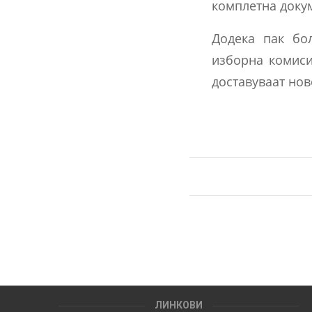
комплетна докум
Додека пак бо
изборна комиси
доставуваат нов
ЛИНКОВИ