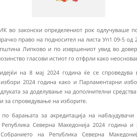
ИК во законски определениот рок одлучуваше п
рачко право на подносител на листа Уп1 09-5 од 2
пштина Липково и по извршениот увид во дове
нозинство гласови истиот го отфрли како неоснова
идејќи на 8 мај 2024 година ќе се спроведува 
 избори 2024 година како и Парламентарни избо
Одлуката за доделување на дополнителни средства
и за спроведување на изборите.
 по барањата за акредитација на набљудувачи
 Република Северна Македонија 2024 година и
Собранието на Република Северна Македони