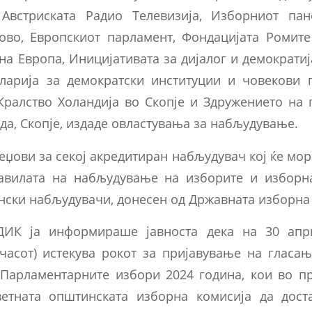
 Австриската Радио Телевизија, Изборниот па
сово, Европскиот парламент, Фондацијата Ромите
 на Европа, Иницијативата за дијалог и демократи
арија за демократски институции и човекови 
Кралство Холандија во Скопје и Здружението на 
да, Скопје, издаде овластувања за набљудување.
еџови за секој акредитиран набљудувач кој ќе мор
авилата на набљудување на изборите и изборн
нски набљудувачи, донесен од Државната изборна 
ДИК ја информираше јавноста дека на 30 апр
0 часот) истекува рокот за пријавување на гласа
 Парламентарните избори 2024 година, кои во п
ветната општинската изборна комисија да дост