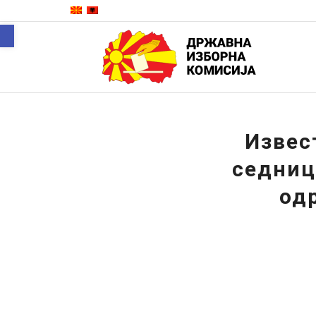
Open toolbar
Извес
седниц
од