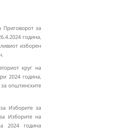
о Приговорот за
6.4.2024 година,
рливиот изборен
н.
вториот круг на
ри 2024 година,
 за општинските
 за Изборите за
 за Изборите на
ја 2024 година