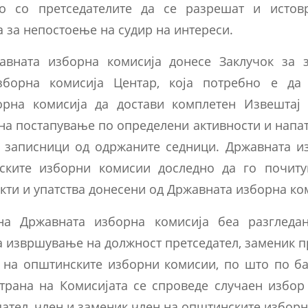
во со претседателите да се разрешат и истов
 за непостоење на судир на интереси.
жавната изборна комисија донесе Заклучок за 
зборна комисија Центар, која потребно е да
орна комисија да достави комплетен Извештај 
на постапување по определени активности и напатс
е записници од одржаните седници. Државната и
ските изборни комисии доследно да го почиту
акти и упатства донесени од Државната изборна ко
на Државната изборна комисија беа разгледа
 извршување на должност претседател, заменик пр
 на општинските изборни комисии, по што по б
трана на Комисијата се спроведе случаен избор 
ател, член и заменик член на општинските избор