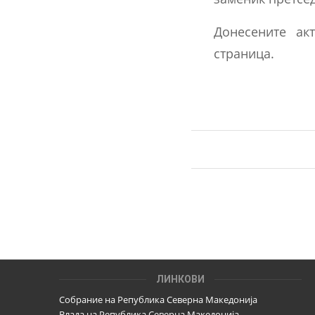
Донесените ак
страница.
ЛИНКОВИ
Собрание на Република Северна Македонија
Влада на Република Северна Македонија