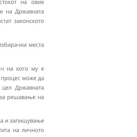
стокот на овие
те на Државната
стат законското
избирачки места
ач на кого му е
 процес може да
 цел Државната
 за решавање на
ва и запишување
тита на личното