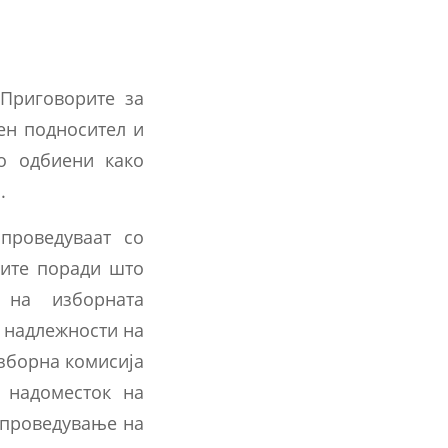
 Приговорите за
ен подносител и
но одбиени како
.
проведуваат со
чите поради што
 на изборната
и надлежности на
зборна комисија
 надоместок на
спроведување на