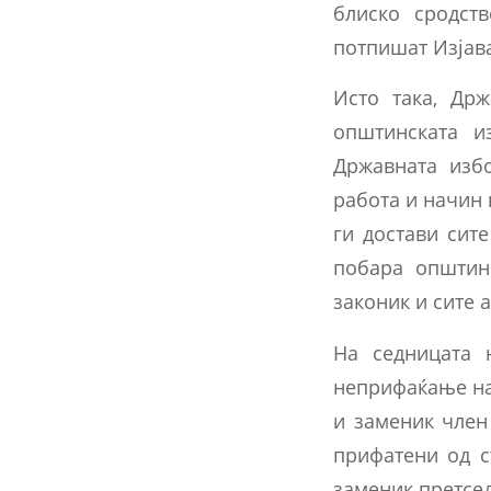
блиско сродст
потпишат Изјава
Исто така, Др
општинската и
Државната изб
работа и начин 
ги достави сит
побара општин
законик и сите 
На седницата 
неприфаќање на
и заменик член
прифатени од с
заменик претсед