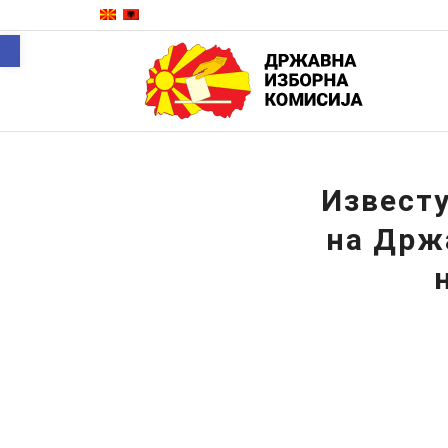
Open toolbar
Известу
на Држ