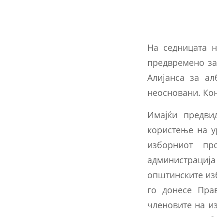
На седницата н
предвремено за
Алијанса за ал
неосновани. Ко
Имајќи предви
користење на у
изборниот пр
администрација 
општинските из
го донесе Пра
членовите на и