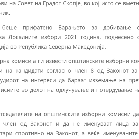
ви на Совет на Градот Скопје, во кој исто се вмет
ник.
 беше прифатено Барањето за добивање о
а Локалните избори 2021 година, поднесено 
ија во Република Северна Македонија.
рна комисија ги извести општинските изборни ко
и на кандидати согласно член 8 од Законот з
судирот на интереси да бараат изземање на пре
мисиите во делот на одлучување и потврдување на
тседателите на општинските изборни комисии да
т член од Законот и да не именуваат лица за
тари спротивно на Законот, а веќе именуваните