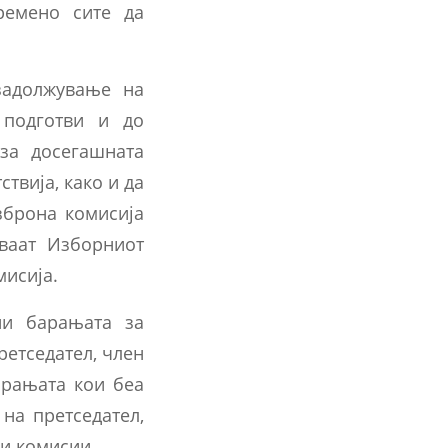
ремено сите да
задолжување на
 подготви и до
за досегашната
твија, како и да
зброна комисија
ваат Изборниот
мисија.
ни барањата за
етседател, член
арањата кои беа
на претседател,
ни комисии.