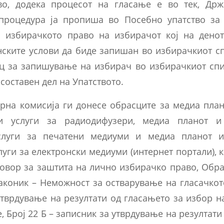
во, додека процесот на гласање е во тек, Држ
процедура ја пропиша во Посебно упатство за
 избирачкото право на избирачот кој на дено
нските услови да биде запишан во избирачкиот сп
ц за запишување на избирач во избирачкиот спи
 составен дел на Упатството.
рна комисија ги донесе обрасците за медиа план
и услуги за радиодифузери, медиа планот и
слуги за печатени медиуми и медиа планот и
уги за електронски медиуми (интернет портали), 
говор за заштита на лично избирачко право, Обр
аконик – Неможност за остварување на гласачкото
утврдување на резултати од гласањето за избор 
е, Број 22 Б – записник за утврдување на резултати