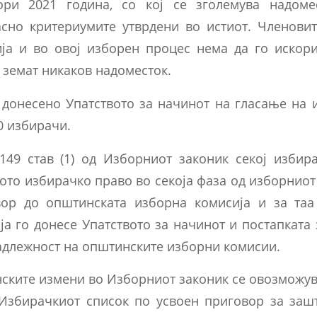
ори 2021 година, со кој се зголемува надоме
асно критериумите утврдени во истиот. Членови
ја и во овој изборен процес нема да го искори
 земат никаков надоместок.
донесено Упатството за начинот на гласање на 
0 избирачи.
149 став (1) од Изборниот законик секој избир
ото избирачко право во секоја фаза од изборниот
вор до општинската изборна комисија и за таа
ја го донесе Упатството за начинот и постапката
адлежност на општинските изборни комисии.
онските измени во Изборниот законик се овозможу
Избирачкиот список по усвоен приговор за заш