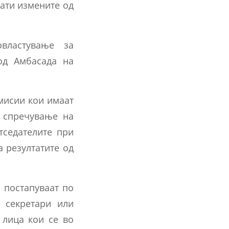
нати измените од
властување за
од Амбасада на
мисии кои имаат
а спречување на
тседателите при
 резултатите од
 постапуваат по
 секретари или
 лица кои се во