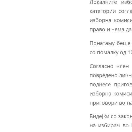
Локалните изб
категории согл
изборна комиси
право и нема да
Понатаму беше 
со помалку од 1
Согласно член 
повредено личн
поднесе приго
изборна комиси
приговори во н
Бидејќи со зак
на избирач во 