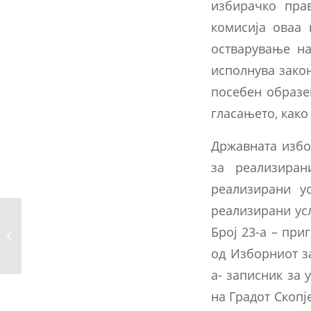
избирачко пра
комисија оваа 
остварување на
исполнува зако
посебен образе
гласањето, како
Државната избо
за реализиран
реализирани у
реализирани усл
Упатство за начин на
Број 23-а – при
гласање на
избирачки...
од Изборниот з
а- записник за 
на Градот Скопј