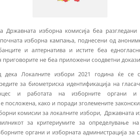
а Државната изборна комисија беа разгледани
почната изборна кампања, поднесени од аноним
банците и алтернатива и истите беа едноглас
н приговорите не беа приложени соодветни докази
д дека Локалните избори 2021 година ќе се с
редите за биометриска идентификација на гласа
оцес и работата на изборните органи и
е посложена, како и поради зголемените законск
борни комисии за локалните избори, Државната и
вилникот за критериумите за определување на
зборните органи и изборната администрација за 