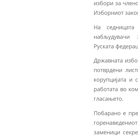
избори за члено
Изборниот зако
На седницата
набљудувачи з
Руската федерац
Државната избо
потврдени лист
корупцијата и 
работата во ко
гласањето.
Побарано е пре
горенаведенио
заменици секре