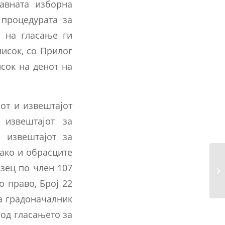
авната изборна
 процедурата за
т на гласање ги
исок, со Прилог
сок на денот на
от и извештајот
 извештајот за
 извештајот за
како и обрасците
азец по член 107
 право, Број 22
на градоначалник
 од гласањето за