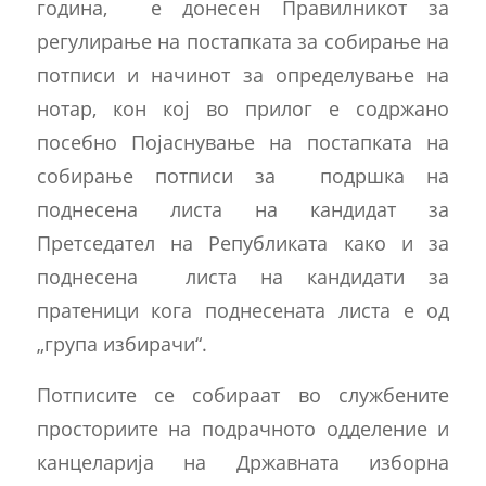
година, е донесен Правилникот за
регулирање на постапката за собирање на
потписи и начинот за определување на
нотар, кон кој во прилог е содржано
посебно Појаснување на постапката на
собирање потписи за подршка на
поднесена листа на кандидат за
Претседател на Републиката како и за
поднесена листа на кандидати за
пратеници кога поднесената листа е од
„група избирачи“.
Потписите се собираат во службените
просториите на подрачното одделение и
канцеларија на Државната изборна