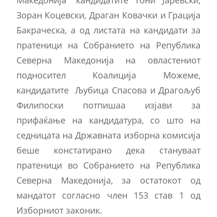
Зоран Коцевски, Драган Ковачки и Грација
Бакраческа, а од листата на кандидати за
пратеници на Собранието на Република
Северна Македонија на овластениот
подносител Коалиција Можеме,
кандидатите Љубица Спасова и Драгољуб
Филипоски потпишаа изјави за
прифаќање на кандидатура, со што на
седницата на Државната изборна комисија
беше констатирано дека стануваат
пратеници во Собранието на Република
Северна Македонија, за остатокот од
мандатот согласно член 153 став 1 од
Изборниот законик.