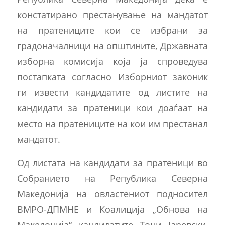
констатирано престанување на мандатот
на пратениците кои се избрани за
градоначалници на општините, Државната
изборна комисија која ја спроведува
постапката согласно Изборниот законик
ги извести кандидатите од листите на
кандидати за пратеници кои доаѓаат на
место на пратениците на кои им престанал
мандатот.
Од листата на кандидати за пратеници во
Собранието на Република Северна
Македонија на овластениот подносител
ВМРО-ДПМНЕ и Коалиција „Обнова на
Македонија“ кандидатите Тони Јаревски,