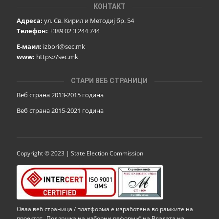
КОНТАКТ
Адреса:
ул. Св. Кирил и Методиј бр. 54
Телефон:
+389 02 3 244 744
Е-маил:
izbori@sec.mk
www:
https://sec.mk
СТАРИ ВЕБ СТРАНИЦИ
Веб страна 2013-2015 година
Веб страна 201
5
-2021 година
Copyright © 2023 | State Election Commission
Оваа веб страница / платформа е изработена во рамките на
проектот „Поддршка на изборни реформи” на Владата на