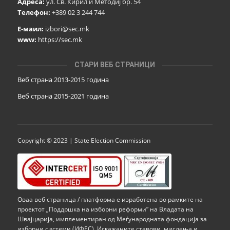
Адреса:
ул. Св. Кирил и Методиј бр. 54
Телефон:
+389 02 3 244 744
Е-маил:
izbori@sec.mk
www:
https://sec.mk
СТАРИ ВЕБ СТРАНИЦИ
Веб страна 2013-2015 година
Веб страна 201
5
-2021 година
Copyright © 2023 | State Election Commission
Оваа веб страница / платформа е изработена во рамките на
проектот „Поддршка на изборни реформи” на Владата на
Швајцарија, имплементиран од Меѓународната фондација за
изборни системи (ИФЕС). Искажаните ставови, мислења и