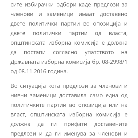
сите избирачки одбори каде предлози за
членови и заменици имаат доставено
двете политички партии во опозиција и
двете политички партии од власта,
општинската изборна комисија е должна
да постапи согласно упатството на
Државната изборна комисија бр. 08-2998/1
од 08.11.2016 година.
Во ситуација кога предлози за членови и
нивни заменици доставила само една од
политичките партии во опозиција или на
власт, општинската изборна комисија е
должна да ги прифати доставените
предлози и да ги именува за членови и