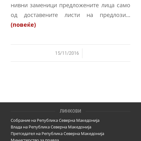
нивни заменици предложените лица само
од доставените листи на предлози…
(повеќе)
/
15/11/2016
ЛИНКОВИ
Собрание на Република Северна Македонија
Влада на Република Северна Македонија
Претседател на Република Северна Македонија
Министерство за правда