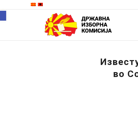
Open toolbar
Извест
во С