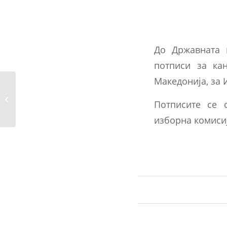
До Државната 
потписи за ка
Македонија, за 
Известување од
Осумдесет и третата
Потписите се 
седница...
изборна комиси