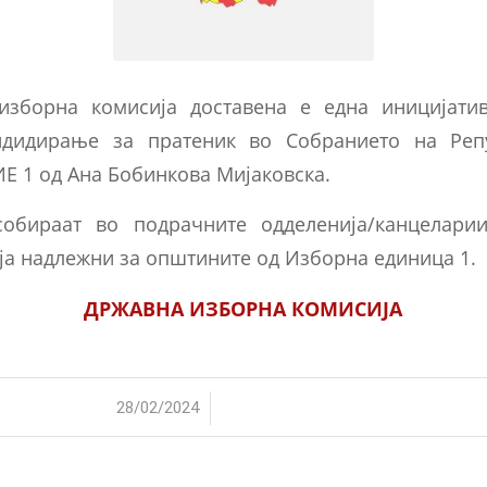
изборна комисија доставена е една иницијати
ндидирање за пратеник во Собранието на Реп
ИЕ 1 од Ана Бобинкова Мијаковска.
собираат во подрачните одделенија/канцелари
ја надлежни за општините од Изборна единица 1.
ДРЖАВНА ИЗБОРНА КОМИСИЈА
/
28/02/2024