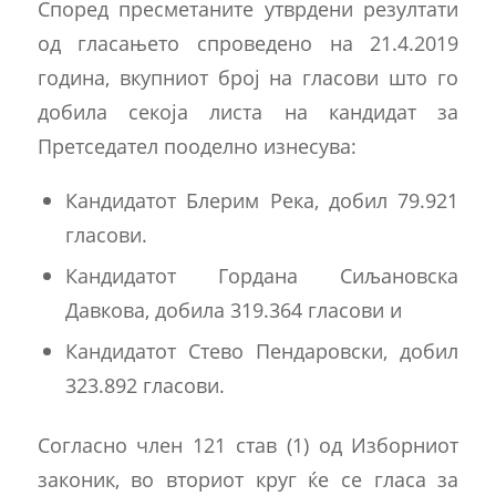
Според пресметаните утврдени резултати
од гласањето спроведено на 21.4.2019
година, вкупниот број на гласови што го
добила секоја листа на кандидат за
Претседател пооделно изнесува:
Кандидатот Блерим Река, добил 79.921
гласови.
Кандидатот Гордана Сиљановска
Давкова, добила 319.364 гласови и
Кандидатот Стево Пендаровски, добил
323.892 гласови.
Согласно член 121 став (1) од Изборниот
законик, во вториот круг ќе се гласа за