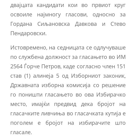
двајцата кандидати кои во првиот круг
освоиле најмногу гласови, односно за
Гордана Сиљановска Давкова и Стево
Пендаровски.
Истовремено, на седницата се одлучуваше
по службена должност за гласањето во ИМ
2564 Ѓорче Петров, каде согласно член 151
став (1) алинеја 5 од Изборниот законик,
Државната изборна комисија со решение
го поништи гласањето во ова Избирачко
место, имајќи предвид дека бројот на
гласачките ливчиња во гласачката кутија е
поголем е бројот на избирачите што
гласале.